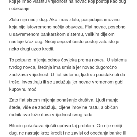
koji je imao vlastitu vrijednost na novac koji postoji kao dug
i obećanje.
Zlato nije nečiji dug. Ako imaš zlato, posjeduješ imovinu
koja nije istovremeno nečija obaveza. Fiat novac, posebno
u savremenom bankarskom sistemu, velikim dijelom
nastaje kroz dug. Nečiji depozit često postoji zato što je
neko drugi uzeo kredit.
To potpuno mijenja odnos čovjeka prema novcu. U sistemu
tvrdog novca, štednja ima smisla jer novac dugoročno
zadržava vrijednost. U fiat sistemu, ljudi su podstaknuti da
troše, investiraju ili se zadužuju jer novac vremenom gubi
kupovnu moć.
Zato fiat sistem mijenja ponašanje društva. Ljudi manje
štede, više se zadužuju, cijene imovine rastu, a običan
radnik sve teže čuva vrijednost svog rada.
Bitcoin pokušava riješiti upravo taj problem. On nije nečiji
dug, ne nastaje kroz kredit i ne zavisi od obećanja banke ili