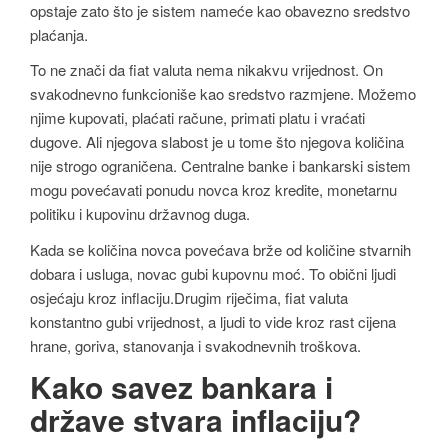
opstaje zato što je sistem nameće kao obavezno sredstvo
plaćanja.
To ne znači da fiat valuta nema nikakvu vrijednost. On
svakodnevno funkcioniše kao sredstvo razmjene. Možemo
njime kupovati, plaćati račune, primati platu i vraćati
dugove. Ali njegova slabost je u tome što njegova količina
nije strogo ograničena. Centralne banke i bankarski sistem
mogu povećavati ponudu novca kroz kredite, monetarnu
politiku i kupovinu državnog duga.
Kada se količina novca povećava brže od količine stvarnih
dobara i usluga, novac gubi kupovnu moć. To obični ljudi
osjećaju kroz inflaciju.Drugim riječima, fiat valuta
konstantno gubi vrijednost, a ljudi to vide kroz rast cijena
hrane, goriva, stanovanja i svakodnevnih troškova.
Kako savez bankara i
države stvara inflaciju?