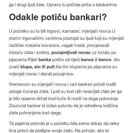
ga i drugi ljudi žele. Upravo tu počinje priča o bankarima.
Odakle potiču bankari?
U početku su to bili trgovci, kamatari, mjenjači novca U
starim trgovačkim centrima postojali su ljudi koji su mijenjali
različite metalne kovanice, vagali metal, provjeravali
čistoću zlata i srebra,
pozajmljivali novac
uz kmatu po
pijacama.Riječ
banka
potiče od riječi
banca
ili
banco
, što
znači
klupa, sto ili pult
.Na tim klupama po pijacama su
mijenjali novac i davali pozajmice.
Vremenom su mjenjači novca i rani bankari počeli nuditi
usluge čuvanja zlata. Ljudi su kod njih ostavljali zlato jer ga
je bilo opasno držati kod kuće ili nositi na duga putovanja.
Zauzvrat bankar bi izdao potvrdu da je određena količina
zlata pohranjena kod njega.
Ta papirna potvrda je u početku bila samo dokaz da neko
ima pravo da podigne svoje zlato. Na primjer, ako bi