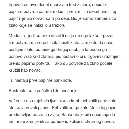
trgovac ostavio deset unci zlata kod zlatara, dobio bi
papirnu potvrdu da može doći i preuzeti tih deset unci. Taj
papir nije bio novac sam po sebi. Bio je samo zamjena za
zlato koje se nalazilo u trezoru.
Međutim, ljudi su brzo shvatili da je mnogo lakše trgovati
tim potvrdama nego fizički nositi zlato. Umjesto da neko
podigne zlato, odnese ga drugoj osobi, a ta osoba ga
ponovo vrati kod zlatara, jednostavno bi u trgovini i razmjeni
prenio papirnu potvrdu. Tako su potvrde za zlato počele
kružiti kao novac.
Tu nastaju prve papirne banknote.
Banknote su u početku bile obećanje
Važno je razumjeti da ljudi nisu odmah prihvatili papir zato
što su vjerovali papiru. Prihvatili su ga zato što je taj papir
predstavljao pravo na zlato. Banknota je bila obećanje da
se može zamijeniti za određenu količinu stvarnog novca.