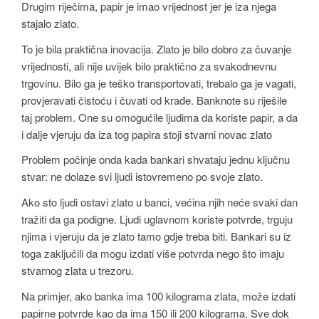
Drugim riječima, papir je imao vrijednost jer je iza njega
stajalo zlato.
To je bila praktična inovacija. Zlato je bilo dobro za čuvanje
vrijednosti, ali nije uvijek bilo praktično za svakodnevnu
trgovinu. Bilo ga je teško transportovati, trebalo ga je vagati,
provjeravati čistoću i čuvati od krađe. Banknote su riješile
taj problem. One su omogućile ljudima da koriste papir, a da
i dalje vjeruju da iza tog papira stoji stvarni novac zlato
Problem počinje onda kada bankari shvataju jednu ključnu
stvar: ne dolaze svi ljudi istovremeno po svoje zlato.
Ako sto ljudi ostavi zlato u banci, većina njih neće svaki dan
tražiti da ga podigne. Ljudi uglavnom koriste potvrde, trguju
njima i vjeruju da je zlato tamo gdje treba biti. Bankari su iz
toga zaključili da mogu izdati više potvrda nego što imaju
stvarnog zlata u trezoru.
Na primjer, ako banka ima 100 kilograma zlata, može izdati
papirne potvrde kao da ima 150 ili 200 kilograma. Sve dok