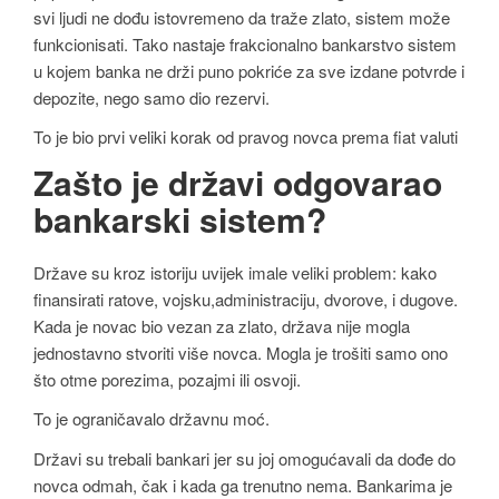
svi ljudi ne dođu istovremeno da traže zlato, sistem može
funkcionisati. Tako nastaje frakcionalno bankarstvo sistem
u kojem banka ne drži puno pokriće za sve izdane potvrde i
depozite, nego samo dio rezervi.
To je bio prvi veliki korak od pravog novca prema fiat valuti
Zašto je državi odgovarao
bankarski sistem?
Države su kroz istoriju uvijek imale veliki problem: kako
finansirati ratove, vojsku,administraciju, dvorove, i dugove.
Kada je novac bio vezan za zlato, država nije mogla
jednostavno stvoriti više novca. Mogla je trošiti samo ono
što otme porezima, pozajmi ili osvoji.
To je ograničavalo državnu moć.
Državi su trebali bankari jer su joj omogućavali da dođe do
novca odmah, čak i kada ga trenutno nema. Bankarima je