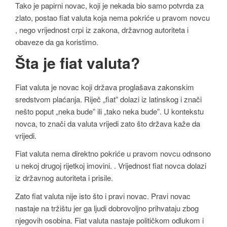
Tako je papirni novac, koji je nekada bio samo potvrda za
zlato, postao fiat valuta koja nema pokriće u pravom novcu
, nego vrijednost crpi iz zakona, državnog autoriteta i
obaveze da ga koristimo.
Šta je fiat valuta?
Fiat valuta je novac koji država proglašava zakonskim
sredstvom plaćanja. Riječ „fiat” dolazi iz latinskog i znači
nešto poput „neka bude” ili „tako neka bude”. U kontekstu
novca, to znači da valuta vrijedi zato što država kaže da
vrijedi.
Fiat valuta nema direktno pokriće u pravom novcu odnsono
u nekoj drugoj rijetkoj imovini. . Vrijednost fiat novca dolazi
iz državnog autoriteta i prisile.
Zato fiat valuta nije isto što i pravi novac. Pravi novac
nastaje na tržištu jer ga ljudi dobrovoljno prihvataju zbog
njegovih osobina. Fiat valuta nastaje političkom odlukom i