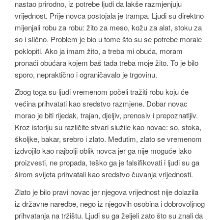
nastao prirodno, iz potrebe ljudi da lakše razmjenjuju
vrijednost. Prije novca postojala je trampa. Ljudi su direktno
mijenjali robu za robu: žito za meso, kožu za alat, stoku za
so i slično. Problem je bio u tome što su se potrebe morale
poklopiti. Ako ja imam žito, a treba mi obuća, moram
pronaći obućara kojem baš tada treba moje žito. To je bilo
sporo, nepraktično i ograničavalo je trgovinu.
Zbog toga su ljudi vremenom počeli tražiti robu koju će
većina prihvatati kao sredstvo razmjene. Dobar novac
morao je biti rijedak, trajan, djeljiv, prenosiv i prepoznatljiv.
Kroz istoriju su različite stvari služile kao novac: so, stoka,
školjke, bakar, srebro i zlato. Međutim, zlato se vremenom
izdvojilo kao najbolji oblik novca jer ga nije moguće lako
proizvesti, ne propada, teško ga je falsifikovati i ljudi su ga
širom svijeta prihvatali kao sredstvo čuvanja vrijednosti.
Zlato je bilo pravi novac jer njegova vrijednost nije dolazila
iz državne naredbe, nego iz njegovih osobina i dobrovoljnog
prihvatanja na tržištu. Ljudi su ga željeli zato što su znali da