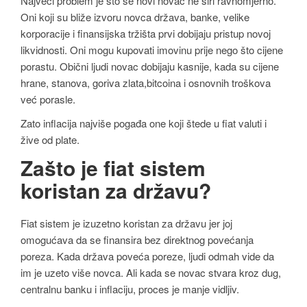
Najveći problem je što se novi novac ne širi ravnomjerno.
Oni koji su bliže izvoru novca država, banke, velike
korporacije i finansijska tržišta prvi dobijaju pristup novoj
likvidnosti. Oni mogu kupovati imovinu prije nego što cijene
porastu. Obični ljudi novac dobijaju kasnije, kada su cijene
hrane, stanova, goriva zlata,bitcoina i osnovnih troškova
već porasle.
Zato inflacija najviše pogađa one koji štede u fiat valuti i
žive od plate.
Zašto je fiat sistem
koristan za državu?
Fiat sistem je izuzetno koristan za državu jer joj
omogućava da se finansira bez direktnog povećanja
poreza. Kada država poveća poreze, ljudi odmah vide da
im je uzeto više novca. Ali kada se novac stvara kroz dug,
centralnu banku i inflaciju, proces je manje vidljiv.