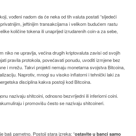
ji, vođeni nadom da će neka od tih valuta postati “sljedeći
 ,privatnijim, jeftinijim transakcijama i velikom budućem rastu
like količine tokena ili unaprijed izrudarenih coin-a za sebe,
jim niko ne upravlja, većina drugih kriptovaluta zavisi od svojih
jati pravila protokola, povećavati ponudu, uvoditi izmjene bez
ne i mrežu. Takvi projekti nemaju monetarna svojstva Bitcoina,
alizaciju. Naprotiv, mnogi su visoko inflatorni i tehnički laki za
 energetska disciplina kakva postoji kod Bitcoina.
nu nazivaju shitcoini, odnosno bezvrijedni ili inferiorni coini.
i akumuliraju i promovišu često se nazivaju shitcoineri.
 baš pametno. Postoji stara izreka: “
ostavite u banci samo