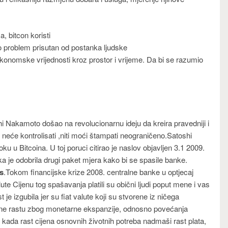
a, bitcon koristi
io problem prisutan od postanka ljudske
 ekonomske vrijednosti kroz prostor i vrijeme. Da bi se razumio
Nakamoto došao na revolucionarnu ideju da kreira pravedniji i
o neće kontrolisati ,niti moći štampati neograničeno.Satoshi
 u Bitcoina. U toj poruci citirao je naslov objavljen 3.1 2009.
 je odobrila drugi paket mjera kako bi se spasile banke.
s
.Tokom financijske krize 2008. centralne banke u optjecaj
ute Cijenu tog spašavanja platili su obični ljudi poput mene i vas
t je izgubila jer su fiat valute koji su stvorene iz ničega
jene rastu zbog monetarne ekspanzije, odnosno povećanja
da kada rast cijena osnovnih životnih potreba nadmaši rast plata,