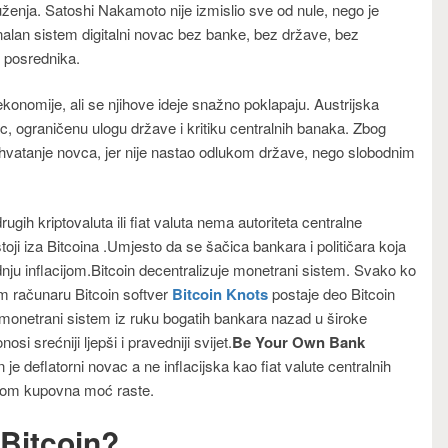
ruženja. Satoshi Nakamoto nije izmislio sve od nule, nego je
onalan sistem digitalni novac bez banke, bez države, bez
u posrednika.
ekonomije, ali se njihove ideje snažno poklapaju. Austrijska
, ograničenu ulogu države i kritiku centralnih banaka. Zbog
shvatanje novca, jer nije nastao odlukom države, nego slobodnim
ugih kriptovaluta ili fiat valuta nema autoriteta centralne
toji iza Bitcoina .Umjesto da se šačica bankara i političara koja
dnju inflacijom.Bitcoin decentralizuje monetrani sistem. Svako ko
m računaru Bitcoin softver
Bitcoin Knots
postaje deo Bitcoin
 monetrani sistem iz ruku bogatih bankara nazad u široke
i srećniji ljepši i pravedniji svijet.
Be Your Own Bank
n je deflatorni novac a ne inflacijska kao fiat valute centralnih
enom kupovna moć raste.
 Bitcoin
?