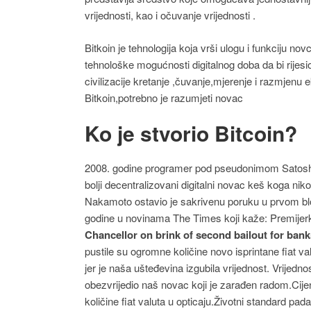
vrijednosti, kao i očuvanje vrijednosti .
Bitkoin je tehnologija koja vrši ulogu i funkciju novc
tehnološke mogućnosti digitalnog doba da bi rijes
civilizacije kretanje ,čuvanje,mjerenje i razmjenu
Bitkoin,potrebno je razumjeti novac
Ko je stvorio Bitcoin?
2008. godine programer pod pseudonimom Satoshi 
bolji decentralizovani digitalni novac keš koga nik
Nakamoto ostavio je sakrivenu poruku u prvom bloku
godine u novinama The Times koji kaže: Premijerka
Chancellor on brink of second bailout for bank
pustile su ogromne količine novo isprintane fiat val
jer je naša ušteđevina izgubila vrijednost. Vrijednos
obezvrijedio naš novac koji je zarađen radom.Ci
količine fiat valuta u opticaju.Životni standard pa