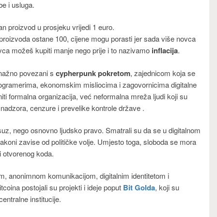
be i usluga.
n proizvod u prosjeku vrijedi 1 euro.
proizvoda ostane 100, cijene mogu porasti jer sada više novca
 novca možeš kupiti manje nego prije i to nazivamo
inflacija
.
 snažno povezani s
cypherpunk pokretom
, zajednicom koja se
programerima, ekonomskim misliocima i zagovornicima digitalne
 niti formalna organizacija, već neformalna mreža ljudi koji su
d nadzora, cenzure i prevelike kontrole države .
uksuz, nego osnovno ljudsko pravo. Smatrali su da se u digitalnom
akoni zavise od političke volje. Umjesto toga, sloboda se mora
 i otvorenog koda.
jom, anonimnom komunikacijom, digitalnim identitetom i
coina postojali su projekti i ideje poput
Bit Golda
, koji su
entralne institucije.