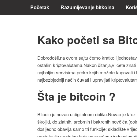
Početak
Razumijevanje bitkoina
Kori
Kako početi sa Bi
Dobrodošli,na ovom sajtu ćemo kratko i jednostavn
ostalim kriptovalutama.Nakon čitanja,vi ćete znat
najboljim servisima preko kojih možete kupovati i
najbezbjedniji način čuvati i upravljati kriptovaluta
Šta je bitcoin ?
Bitcoin je novac u digitalnom obliku.Novac je kroz 
školjki, do zlatnih, srebrnih i bakrenih novčića.(coin
dosljedno obavlja samo tri funkcije: skladište vri
predstavlja sredstvo koje omogućava jednostavniju