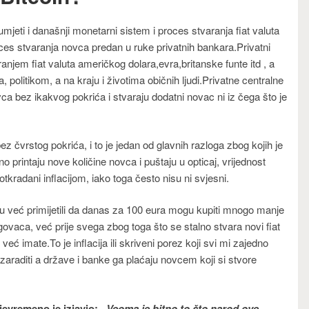
mjeti i današnji monetarni sistem i proces stvaranja fiat valuta
oces stvaranja novca predan u ruke privatnih bankara.Privatni
aranjem fiat valuta američkog dolara,evra,britanske funte itd , a
olitikom, a na kraju i životima običnih ljudi.Privatne centralne
a bez ikakvog pokrića i stvaraju dodatni novac ni iz čega što je
ez čvrstog pokrića, i to je jedan od glavnih razloga zbog kojih je
printaju nove količine novca i puštaju u opticaj, vrijednost
tkradani inflacijom, iako toga često nisu ni svjesni.
 su već primijetili da danas za 100 eura mogu kupiti mnogo manje
govaca, već prije svega zbog toga što se stalno stvara novi fiat
 imate.To je inflacija ili skriveni porez koji svi mi zajedno
raditi a države i banke ga plaćaju novcem koji si stvore
.
evremeno je izjavio: „
Veoma je bitno to što narod ove