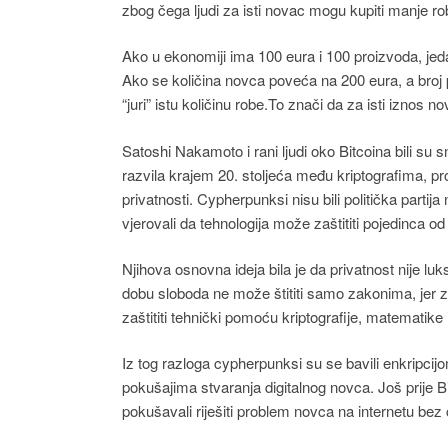
zbog čega ljudi za isti novac mogu kupiti manje ro
Ako u ekonomiji ima 100 eura i 100 proizvoda, jeda
Ako se količina novca poveća na 200 eura, a broj 
“juri” istu količinu robe.To znači da za isti iznos
Satoshi Nakamoto i rani ljudi oko Bitcoina bili su
razvila krajem 20. stoljeća među kriptografima, 
privatnosti. Cypherpunksi nisu bili politička partija
vjerovali da tehnologija može zaštititi pojedinca o
Njihova osnovna ideja bila je da privatnost nije l
dobu sloboda ne može štititi samo zakonima, jer z
zaštititi tehnički pomoću kriptografije, matematike
Iz tog razloga cypherpunksi su se bavili enkripci
pokušajima stvaranja digitalnog novca. Još prije Bit
pokušavali riješiti problem novca na internetu bez c