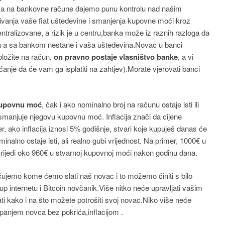
a na bankovne račune dajemo punu kontrolu nad našim
vanja vaše fiat ušteđevine i smanjenja kupovne moći kroz
entralizovane, a rizik je u centru,banka može iz raznih razloga da
ira a sa bankom nestane i vaša ušteđevina.Novac u banci
oložite na račun,
on pravno postaje vlasništvo banke
, a vi
anje da će vam ga isplatiti na zahtjev).Morate vjerovati banci
upovnu moć
, čak i ako nominalno broj na računu ostaje isti ili
 smanjuje njegovu kupovnu moć. Inflacija znači da cijene
, ako inflacija iznosi 5% godišnje, stvari koje kupuješ danas će
nalno ostaje isti, ali realno gubi vrijednost. Na primer, 1000€ u
vrijedi oko 960€ u stvarnoj kupovnoj moći nakon godinu dana.
ujemo kome ćemo slati naš novac i to možemo činiti s bilo
tup internetu i Bitcoin novčanik.Više nitko neće upravljati vašim
i kako i na što možete potrošiti svoj novac.Niko više neće
panjem novca bez pokrića,inflacijom .