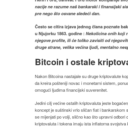
nacije ne razume naš bankarski i finansijski sis
pre nego što osvane sledeći dan.
Često se citira izjava jednog člana poznate b
u Njujorku 1863. godine :
Nekolicina onih koji r
njegove profite, ili će toliko zavisiti od njegov
druge strane, velika većina ljudi, mentalno ne
Bitcoin i ostale kriptov
Nakon Bitcoina nastajale su druge kriptovalute kopir
da kreira pošteniji novac i monetarni sistem, ponud
omogući ljudima financijski suverenitet.
Jedini cilj većine ostalih kriptovaluta jeste bogaćen
koncept je suštinski vrlo sličan fiat i bankarskom 
se mijenjati po volji, slično kao što upravni odbori
kriptovaluta i tokena imaju ista inflatorna svojstva 