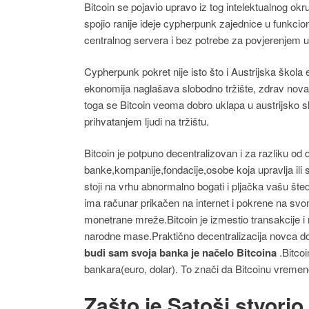
Bitcoin se pojavio upravo iz tog intelektualnog ok
spojio ranije ideje cypherpunk zajednice u funkci
centralnog servera i bez potrebe za povjerenjem 
Cypherpunk pokret nije isto što i Austrijska škola 
ekonomija naglašava slobodno tržište, zdrav novac
toga se Bitcoin veoma dobro uklapa u austrijsko 
prihvatanjem ljudi na tržištu.
Bitcoin je potpuno decentralizovan i za razliku od dr
banke,kompanije,fondacije,osobe koja upravlja ili s
stoji na vrhu abnormalno bogati i pljačka vašu šte
ima računar prikačen na internet i pokrene na svo
monetrane mreže.Bitcoin je izmestio transakcije i
narodne mase.Praktično decentralizacija novca donos
budi sam svoja banka je načelo Bitcoina
.Bitcoi
bankara(euro, dolar). To znači da Bitcoinu vrem
Zašto je Satoši stvorio