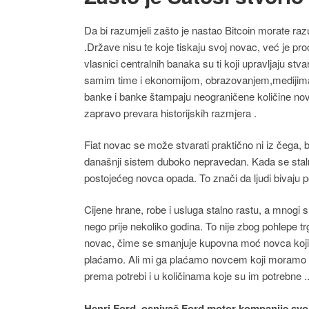
Da bi razumjeli zašto je nastao Bitcoin morate razu
.Države nisu te koje tiskaju svoj novac, već je pr
vlasnici centralnih banaka su ti koji upravljaju stv
samim time i ekonomijom, obrazovanjem,medijima, p
banke i banke štampaju neograničene količine novc
zapravo prevara historijskih razmjera .
Fiat novac se može stvarati praktično ni iz čega, b
današnji sistem duboko nepravedan. Kada se stalno 
postojećeg novca opada. To znači da ljudi bivaju po
Cijene hrane, robe i usluga stalno rastu, a mnogi
nego prije nekoliko godina. To nije zbog pohlepe tr
novac, čime se smanjuje kupovna moć novca koji već
plaćamo. Ali mi ga plaćamo novcem koji moramo za
prema potrebi i u količinama koje su im potrebne .
Henri Ford, osnivač Ford motor kompanije svoj