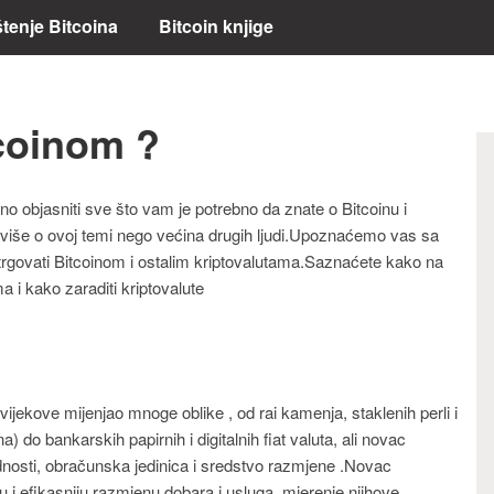
štenje Bitcoina
Bitcoin knjige
tcoinom ?
o objasniti sve što vam je potrebno da znate o Bitcoinu i
i više o ovoj temi nego većina drugih ljudi.Upoznaćemo vas sa
 trgovati Bitcoinom i ostalim kriptovalutama.Saznaćete kako na
ma i kako zaraditi kriptovalute
vijekove mijenjao mnoge oblike , od rai kamenja, staklenih perli i
a) do bankarskih papirnih i digitalnih fiat valuta, ali novac
jednosti, obračunska jedinica i sredstvo razmjene .Novac
 i efikasniju razmjenu dobara i usluga, mjerenje njihove