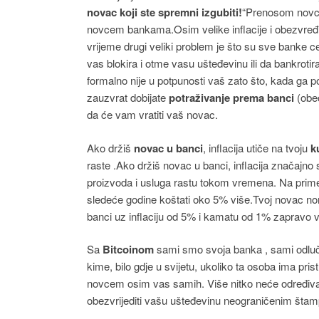
novac koji ste spremni izgubiti!
“Prenosom novc
novcem bankama.Osim velike inflacije i obezvređi
vrijeme drugi veliki problem je što su sve banke c
vas blokira i otme vasu ušteđevinu ili da bankrot
formalno nije u potpunosti vaš zato što, kada ga p
zauzvrat dobijate
potraživanje prema banci
(obeć
da će vam vratiti vaš novac.
Ako držiš
novac u banci
, inflacija utiče na tvoju
k
raste .Ako držiš novac u banci, inflacija značajno
proizvoda i usluga rastu tokom vremena. Na primer
sledeće godine koštati oko 5% više.Tvoj novac nomi
banci uz inflaciju od 5% i kamatu od 1% zapravo 
Sa
Bitcoinom
sami smo svoja banka , sami odluč
kime, bilo gdje u svijetu, ukoliko ta osoba ima pris
novcem osim vas samih. Više nitko neće određivat
obezvrijediti vašu ušteđevinu neograničenim štam