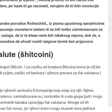
tem, jer kada bi ga razumeli, verujem da bi bilo revolucije
akarske porodice Rothschild., iz pisma upućenog saradnicima
azumiju monetarni sistem ili će biti toliko zainteresovani za
ih usluga, da iz te klase neće biti nikakvog otpora, dok će, s
sposobna da shvati nositi njegove terete bez prigovora
alute (
šhitcoini
)
ajući Bitcoin .I za razliku od kreatora Bitcoina kome je cilj bio
i svijetu zaštitu od bankara i njihove prevare sa fiat valutama i
je njihovih osnivača ili kompanija koje stoje iza njih. Njihov
sistemu: centralizovane su, kontroliše ih mala grupa ljudi i mogu
 centralnih banaka upravljaju fiat valutama. Mnoge od tih
kao fiat novac, jer njihovi tvorci mogu stvarati nove jedinice