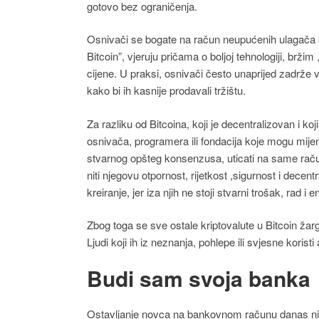
gotovo bez ograničenja.
Osnivači se bogate na račun neupućenih ulagača ko
Bitcoin”, vjeruju pričama o boljoj tehnologiji, bržim
cijene. U praksi, osnivači često unaprijed zadrže ve
kako bi ih kasnije prodavali tržištu.
Za razliku od Bitcoina, koji je decentralizovan i ko
osnivača, programera ili fondacija koje mogu mijen
stvarnog opšteg konsenzusa, uticati na same raču
niti njegovu otpornost, rijetkost ,sigurnost i decentr
kreiranje, jer iza njih ne stoji stvarni trošak, rad i
Zbog toga se sve ostale kriptovalute u Bitcoin žargo
Ljudi koji ih iz neznanja, pohlepe ili svjesne korist
Budi sam svoja banka
Ostavljanje novca na bankovnom računu danas nije