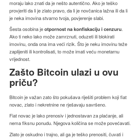
moraju lako znati da je nešto autentično. Ako je teško
provjeriti da li je zlato pravo, da li je novčanica lažna ili da li
je neka imovina stvarno tvoja, povjerenje slabi.
Šesta osobina je
otpornost na konfiskaciju i cenzuru
.
Ako ti neko lako može zamrznuti, oduzeti ili blokirati
imovinu, onda ona ima veći rizik. Što je neku imovinu teže
zaplijeniti ili kontrolisati, to može imati veću monetarnu
vrijednost.
Zašto Bitcoin ulazi u ovu
priču?
Bitcoin je važan zato što pokušava riješiti problem koji fiat
novac, zlato i nekretnine ne rješavaju savršeno.
Fiat novac je lako prenosiv i jednostavan za plaćanje, ali
nema fiksnu ponudu. Njegova količina se može povećavati.
Zlato je oskudno i trajno, ali ga je teško prenositi, čuvati i