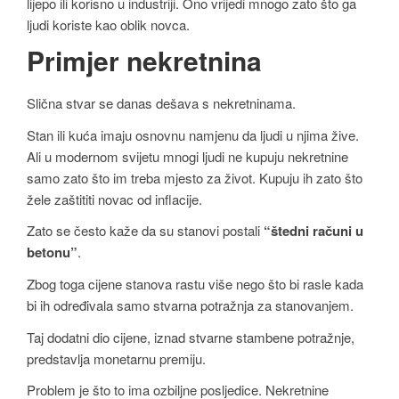
lijepo ili korisno u industriji. Ono vrijedi mnogo zato što ga
ljudi koriste kao oblik novca.
Primjer nekretnina
Slična stvar se danas dešava s nekretninama.
Stan ili kuća imaju osnovnu namjenu da ljudi u njima žive.
Ali u modernom svijetu mnogi ljudi ne kupuju nekretnine
samo zato što im treba mjesto za život. Kupuju ih zato što
žele zaštititi novac od inflacije.
Zato se često kaže da su stanovi postali
“štedni računi u
betonu”
.
Zbog toga cijene stanova rastu više nego što bi rasle kada
bi ih određivala samo stvarna potražnja za stanovanjem.
Taj dodatni dio cijene, iznad stvarne stambene potražnje,
predstavlja monetarnu premiju.
Problem je što to ima ozbiljne posljedice. Nekretnine