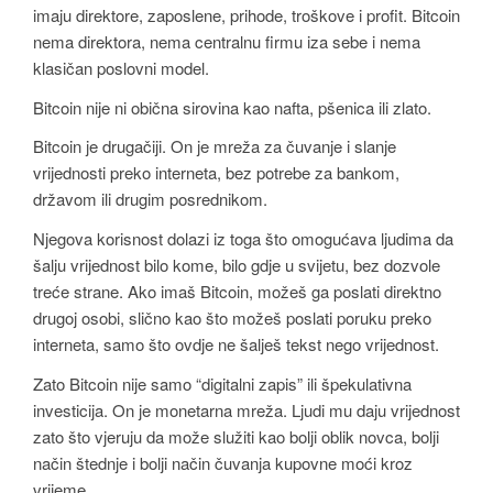
imaju direktore, zaposlene, prihode, troškove i profit. Bitcoin
nema direktora, nema centralnu firmu iza sebe i nema
klasičan poslovni model.
Bitcoin nije ni obična sirovina kao nafta, pšenica ili zlato.
Bitcoin je drugačiji. On je mreža za čuvanje i slanje
vrijednosti preko interneta, bez potrebe za bankom,
državom ili drugim posrednikom.
Njegova korisnost dolazi iz toga što omogućava ljudima da
šalju vrijednost bilo kome, bilo gdje u svijetu, bez dozvole
treće strane. Ako imaš Bitcoin, možeš ga poslati direktno
drugoj osobi, slično kao što možeš poslati poruku preko
interneta, samo što ovdje ne šalješ tekst nego vrijednost.
Zato Bitcoin nije samo “digitalni zapis” ili špekulativna
investicija. On je monetarna mreža. Ljudi mu daju vrijednost
zato što vjeruju da može služiti kao bolji oblik novca, bolji
način štednje i bolji način čuvanja kupovne moći kroz
vrijeme.