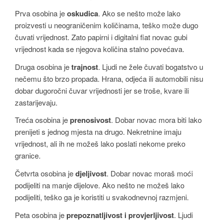
Prva osobina je
oskudica
. Ako se nešto može lako
proizvesti u neograničenim količinama, teško može dugo
čuvati vrijednost. Zato papirni i digitalni fiat novac gubi
vrijednost kada se njegova količina stalno povećava.
Druga osobina je
trajnost
. Ljudi ne žele čuvati bogatstvo u
nečemu što brzo propada. Hrana, odjeća ili automobili nisu
dobar dugoročni čuvar vrijednosti jer se troše, kvare ili
zastarijevaju.
Treća osobina je
prenosivost
. Dobar novac mora biti lako
prenijeti s jednog mjesta na drugo. Nekretnine imaju
vrijednost, ali ih ne možeš lako poslati nekome preko
granice.
Četvrta osobina je
djeljivost
. Dobar novac moraš moći
podijeliti na manje dijelove. Ako nešto ne možeš lako
podijeliti, teško ga je koristiti u svakodnevnoj razmjeni.
Peta osobina je
prepoznatljivost i provjerljivost
. Ljudi