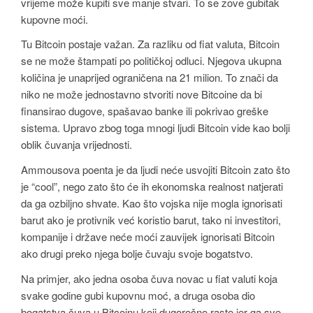
vrijeme može kupiti sve manje stvari. To se zove gubitak
kupovne moći.
Tu Bitcoin postaje važan. Za razliku od fiat valuta, Bitcoin
se ne može štampati po političkoj odluci. Njegova ukupna
količina je unaprijed ograničena na 21 milion. To znači da
niko ne može jednostavno stvoriti nove Bitcoine da bi
finansirao dugove, spašavao banke ili pokrivao greške
sistema. Upravo zbog toga mnogi ljudi Bitcoin vide kao bolji
oblik čuvanja vrijednosti.
Ammousova poenta je da ljudi neće usvojiti Bitcoin zato što
je “cool”, nego zato što će ih ekonomska realnost natjerati
da ga ozbiljno shvate. Kao što vojska nije mogla ignorisati
barut ako je protivnik već koristio barut, tako ni investitori,
kompanije i države neće moći zauvijek ignorisati Bitcoin
ako drugi preko njega bolje čuvaju svoje bogatstvo.
Na primjer, ako jedna osoba čuva novac u fiat valuti koja
svake godine gubi kupovnu moć, a druga osoba dio
bogatstva čuva u Bitcoinu koji dugoročno raste jer ga sve