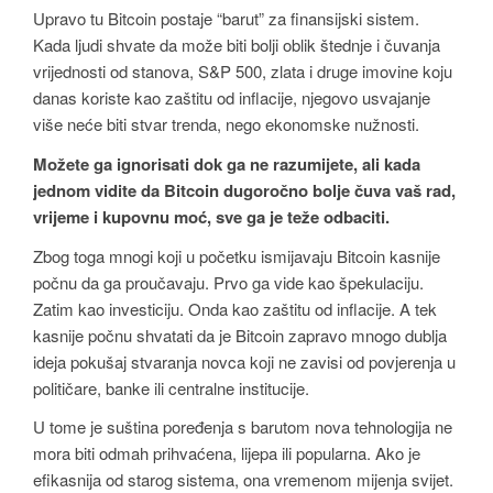
Upravo tu Bitcoin postaje “barut” za finansijski sistem.
Kada ljudi shvate da može biti bolji oblik štednje i čuvanja
vrijednosti od stanova, S&P 500, zlata i druge imovine koju
danas koriste kao zaštitu od inflacije, njegovo usvajanje
više neće biti stvar trenda, nego ekonomske nužnosti.
Možete ga ignorisati dok ga ne razumijete, ali kada
jednom vidite da Bitcoin dugoročno bolje čuva vaš rad,
vrijeme i kupovnu moć, sve ga je teže odbaciti.
Zbog toga mnogi koji u početku ismijavaju Bitcoin kasnije
počnu da ga proučavaju. Prvo ga vide kao špekulaciju.
Zatim kao investiciju. Onda kao zaštitu od inflacije. A tek
kasnije počnu shvatati da je Bitcoin zapravo mnogo dublja
ideja pokušaj stvaranja novca koji ne zavisi od povjerenja u
političare, banke ili centralne institucije.
U tome je suština poređenja s barutom nova tehnologija ne
mora biti odmah prihvaćena, lijepa ili popularna. Ako je
efikasnija od starog sistema, ona vremenom mijenja svijet.