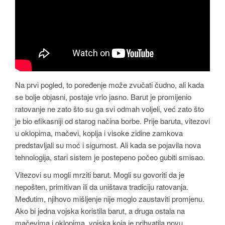
Na prvi pogled, to poređenje može zvučati čudno, ali kada
se bolje objasni, postaje vrlo jasno. Barut je promijenio
ratovanje ne zato što su ga svi odmah voljeli, već zato što
je bio efikasniji od starog načina borbe. Prije baruta, vitezovi
u oklopima, mačevi, koplja i visoke zidine zamkova
predstavljali su moć i sigurnost. Ali kada se pojavila nova
tehnologija, stari sistem je postepeno počeo gubiti smisao.
Vitezovi su mogli mrziti barut. Mogli su govoriti da je
nepošten, primitivan ili da uništava tradiciju ratovanja.
Međutim, njihovo mišljenje nije moglo zaustaviti promjenu.
Ako bi jedna vojska koristila barut, a druga ostala na
mačevima i oklopima, vojska koja je prihvatila novu