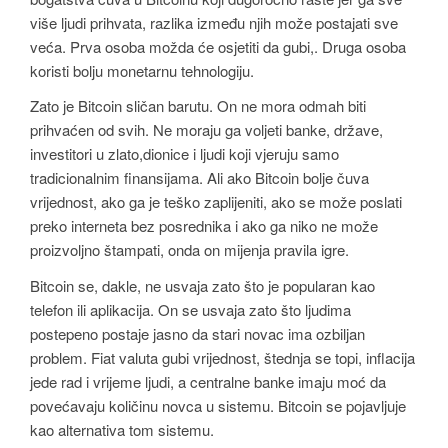
više ljudi prihvata, razlika između njih može postajati sve
veća. Prva osoba možda će osjetiti da gubi,. Druga osoba
koristi bolju monetarnu tehnologiju.
Zato je Bitcoin sličan barutu. On ne mora odmah biti
prihvaćen od svih. Ne moraju ga voljeti banke, države,
investitori u zlato,dionice i ljudi koji vjeruju samo
tradicionalnim finansijama. Ali ako Bitcoin bolje čuva
vrijednost, ako ga je teško zaplijeniti, ako se može poslati
preko interneta bez posrednika i ako ga niko ne može
proizvoljno štampati, onda on mijenja pravila igre.
Bitcoin se, dakle, ne usvaja zato što je popularan kao
telefon ili aplikacija. On se usvaja zato što ljudima
postepeno postaje jasno da stari novac ima ozbiljan
problem. Fiat valuta gubi vrijednost, štednja se topi, inflacija
jede rad i vrijeme ljudi, a centralne banke imaju moć da
povećavaju količinu novca u sistemu. Bitcoin se pojavljuje
kao alternativa tom sistemu.