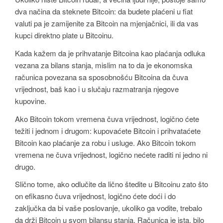
dva načina da steknete Bitcoin: da budete plaćeni u fiat
valuti pa je zamijenite za Bitcoin na mjenjačnici, ili da vas
kupci direktno plate u Bitcoinu.
Kada kažem da je prihvatanje Bitcoina kao plaćanja odluka
vezana za bilans stanja, mislim na to da je ekonomska
računica povezana sa sposobnošću Bitcoina da čuva
vrijednost, baš kao i u slučaju razmatranja njegove
kupovine.
Ako Bitcoin tokom vremena čuva vrijednost, logično ćete
težiti i jednom i drugom: kupovaćete Bitcoin i prihvataćete
Bitcoin kao plaćanje za robu i usluge. Ako Bitcoin tokom
vremena ne čuva vrijednost, logično nećete raditi ni jedno ni
drugo.
Slično tome, ako odlučite da lično štedite u Bitcoinu zato što
on efikasno čuva vrijednost, logično ćete doći i do
zaključka da bi vaše poslovanje, ukoliko ga vodite, trebalo
da drži Bitcoin u svom bilansu stanja. Računica je ista, bilo