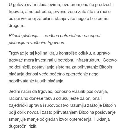
U gotovo svim slučajevima, ovu promjenu će predvoditi
trgovac, a ne potrošač, prvenstveno zato što se radi o
odluci vezanoj za bilans stanja više nego o bilo čemu
drugom.
Bitcoin plaćanja — vođena potrošačem nasuprot
plaćanjima vođenim trgovcem.
Trgovac je taj koji na kraju kontroliše odluku, a upravo
trgovac mora investirati u potrebnu infrastrukturu. Gotovo
po definiciji, postavljanje sistema za prihvatanje Bitcoin
plaćanja donosi veće početno opterećenje nego
neprihvatanje takvih plaćanja.
Jedini način da trgovac, odnosno vlasnik poslovanja,
racionalno donese takvu odluku jeste da on, ona ili
zajednički uprava i rukovodstvo razumiju zašto je Bitcoin
bolji oblik novca i zašto prihvatanjem Bitcoina poslovanje
smanjuje manje očigledan izvor opterećenja ili uklanja
dugoročni rizik.