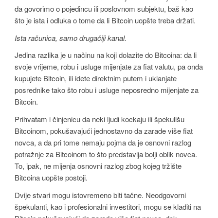
da govorimo o pojedincu ili poslovnom subjektu, baš kao
što je ista i odluka o tome da li Bitcoin uopšte treba držati.
Ista računica, samo drugačiji kanal.
Jedina razlika je u načinu na koji dolazite do Bitcoina: da li
svoje vrijeme, robu i usluge mijenjate za fiat valutu, pa onda
kupujete Bitcoin, ili idete direktnim putem i uklanjate
posrednike tako što robu i usluge neposredno mijenjate za
Bitcoin.
Prihvatam i činjenicu da neki ljudi kockaju ili špekulišu
Bitcoinom, pokušavajući jednostavno da zarade više fiat
novca, a da pri tome nemaju pojma da je osnovni razlog
potražnje za Bitcoinom to što predstavlja bolji oblik novca.
To, ipak, ne mijenja osnovni razlog zbog kojeg tržište
Bitcoina uopšte postoji.
Dvije stvari mogu istovremeno biti tačne. Neodgovorni
špekulanti, kao i profesionalni investitori, mogu se kladiti na