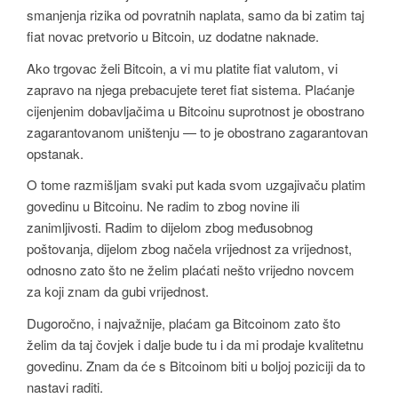
smanjenja rizika od povratnih naplata, samo da bi zatim taj
fiat novac pretvorio u Bitcoin, uz dodatne naknade.
Ako trgovac želi Bitcoin, a vi mu platite fiat valutom, vi
zapravo na njega prebacujete teret fiat sistema. Plaćanje
cijenjenim dobavljačima u Bitcoinu suprotnost je obostrano
zagarantovanom uništenju — to je obostrano zagarantovan
opstanak.
O tome razmišljam svaki put kada svom uzgajivaču platim
govedinu u Bitcoinu. Ne radim to zbog novine ili
zanimljivosti. Radim to dijelom zbog međusobnog
poštovanja, dijelom zbog načela vrijednost za vrijednost,
odnosno zato što ne želim plaćati nešto vrijedno novcem
za koji znam da gubi vrijednost.
Dugoročno, i najvažnije, plaćam ga Bitcoinom zato što
želim da taj čovjek i dalje bude tu i da mi prodaje kvalitetnu
govedinu. Znam da će s Bitcoinom biti u boljoj poziciji da to
nastavi raditi.