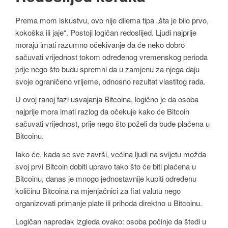
Prema mom iskustvu, ovo nije dilema tipa „šta je bilo prvo,
kokoška ili jaje“. Postoji logičan redoslijed. Ljudi najprije
moraju imati razumno očekivanje da će neko dobro
sačuvati vrijednost tokom određenog vremenskog perioda
prije nego što budu spremni da u zamjenu za njega daju
svoje ograničeno vrijeme, odnosno rezultat vlastitog rada.
U ovoj ranoj fazi usvajanja Bitcoina, logično je da osoba
najprije mora imati razlog da očekuje kako će Bitcoin
sačuvati vrijednost, prije nego što poželi da bude plaćena u
Bitcoinu.
Iako će, kada se sve završi, većina ljudi na svijetu možda
svoj prvi Bitcoin dobiti upravo tako što će biti plaćena u
Bitcoinu, danas je mnogo jednostavnije kupiti određenu
količinu Bitcoina na mjenjačnici za fiat valutu nego
organizovati primanje plate ili prihoda direktno u Bitcoinu.
Logičan napredak izgleda ovako: osoba počinje da štedi u