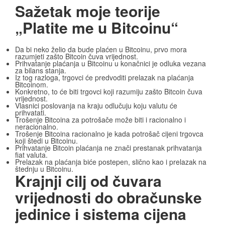
Sažetak moje teorije
„Platite me u Bitcoinu“
Da bi neko želio da bude plaćen u Bitcoinu, prvo mora
razumjeti zašto Bitcoin čuva vrijednost.
Prihvatanje plaćanja u Bitcoinu u konačnici je odluka vezana
za bilans stanja.
Iz tog razloga, trgovci će predvoditi prelazak na plaćanja
Bitcoinom.
Konkretno, to će biti trgovci koji razumiju zašto Bitcoin čuva
vrijednost.
Vlasnici poslovanja na kraju odlučuju koju valutu će
prihvatati.
Trošenje Bitcoina za potrošače može biti i racionalno i
neracionalno.
Trošenje Bitcoina racionalno je kada potrošač cijeni trgovca
koji štedi u Bitcoinu.
Prihvatanje Bitcoin plaćanja ne znači prestanak prihvatanja
fiat valuta.
Prelazak na plaćanja biće postepen, slično kao i prelazak na
štednju u Bitcoinu.
Krajnji cilj od čuvara
vrijednosti do obračunske
jedinice i sistema cijena