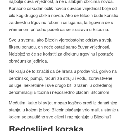
najbolje čuva vrijednost, a ne u slabijim oblicima novca.
Konačno oskudan oblik novca čuvaće vrijednost bolje od
bilo kog drugog oblika novca. Ako se Bitcoin bude koristio
za direktnu trgovinu robom i uslugama, ta trgovina će s
vremenom prirodno početi da se izražava u Bitcoinu.
Sve u svemu, ako Bitcoin vjerodostojno održava svoju
fiksnu ponudu, on neće ostati samo čuvar vrijednosti.
Neizbježno će se koristiti za direktnu trgovinu i postaće
obračunska jedinica.
Na kraju će to značiti da će hrana u prodavnici, gorivo na
benzinskoj pumpi, računi za struju i vodu, zdravstvene
usluge, nekretnine i sve drugo biti izraženi u određenoj
denominaciji Bitcoina i neposredno plaćani Bitcoinom.
Međutim, kako bi svijet mogao logično preći iz današnjeg
stanja, u kojem je broj Bitcoin plaćanja vrlo mali, u stanje u
kojem se praktično sve cijeni i razmjenjuje u Bitcoinu?
Redoslijed koraka