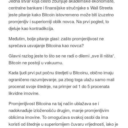
Jedna stvar koja često zbunjuje akademske ekonomiste,
centralne bankare i finansijske stručnjake s Wall Streeta
jeste pitanje kako Bitcoin istovremeno može biti izuzetno
promjenljiv i superiorniji oblik novca. Na prvi pogled, to
djeluje kao kontradikcija.
Međutim, bolje pitanje glasi: zašto promjenljivost ne
sprečava usvajanje Bitcoina kao novca?
Glavni razlog jeste to što se ne radi o dilemi „sve ili ništa“.
Bitcoin ne postoji u vakuumu.
Kada ljudi prvi put počnu štedjeti u Bitcoinu, obično imaju
ograničeno razumijevanje, pa zbog toga ulažu samo mali
procenat svoje štednje, na primjer od 1 do 5 procenata
likvidne imovine.
Promjenljivost Bitcoina na taj način ublažava se i
nadoknađuje izloženošću drugim, manje promjenljivim
oblicima imovine. To omogućava svakoj osobi da ima
koristi od štednje u superiornijem čuvaru vrijednosti, iako je