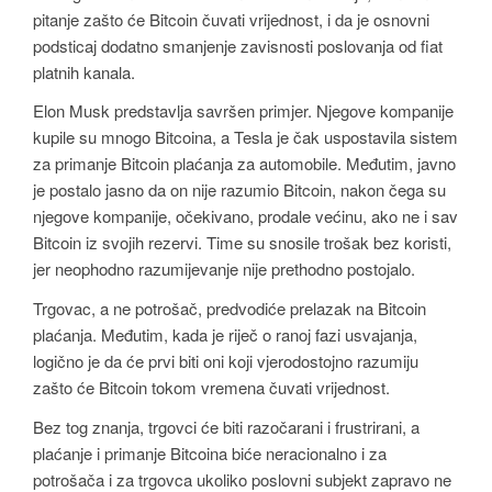
pitanje zašto će Bitcoin čuvati vrijednost, i da je osnovni
podsticaj dodatno smanjenje zavisnosti poslovanja od fiat
platnih kanala.
Elon Musk predstavlja savršen primjer. Njegove kompanije
kupile su mnogo Bitcoina, a Tesla je čak uspostavila sistem
za primanje Bitcoin plaćanja za automobile. Međutim, javno
je postalo jasno da on nije razumio Bitcoin, nakon čega su
njegove kompanije, očekivano, prodale većinu, ako ne i sav
Bitcoin iz svojih rezervi. Time su snosile trošak bez koristi,
jer neophodno razumijevanje nije prethodno postojalo.
Trgovac, a ne potrošač, predvodiće prelazak na Bitcoin
plaćanja. Međutim, kada je riječ o ranoj fazi usvajanja,
logično je da će prvi biti oni koji vjerodostojno razumiju
zašto će Bitcoin tokom vremena čuvati vrijednost.
Bez tog znanja, trgovci će biti razočarani i frustrirani, a
plaćanje i primanje Bitcoina biće neracionalno i za
potrošača i za trgovca ukoliko poslovni subjekt zapravo ne