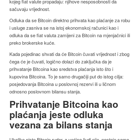
kojeg fiat valute propadaju: njihove nesposobnosti da
sačuvaju vrijednost.
Odluka da se Bitcoin direktno prihvata kao plaćanje za robu
i usluge zasniva se na istoj ekonomskoj računici kao i
odluka da se fiat valuta zamijeni za Bitcoin na mjenjačnici ili
preko brokerske kuće.
Kada pojedinac shvati da će Bitcoin čuvati vrijednost i zbog
čega će je čuvati, logično dolazi do zaključka da je
prihvatanje Bitcoina kao sredstva plaćanja isto što i
kupovina Bitcoina. To je samo drugačiji put do istog cilja:
posjedovanja Bitcoina u poslovnoj rezervi ili u ličnom
odnosno poslovnom bilansu stanja.
Prihvatanje Bitcoina kao
plaćanja jeste odluka
vezana za bilans stanja
Ukoliko niste Bitcoin rudar, a većina ljudi nije, postoje samo