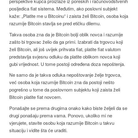
perspektive kupca proizlaze iz poreskih i računovodstvenih
posljedica fiat sistema. Međutim, ako poslovni subjekt
kaže: „Platite me u Bitcoinu“ i zaista želi Bitcoin, osoba koja
razumije Bitcoin stavlja se pred etičku dilemu.
Takva osoba zna da je Bitcoin bolji oblik novca i razumije
zašto bi trgovac želio da ga primi. Izabrati da trgovcu koji
želi Bitcoin, ali još uvijek prihvata fiat, platite fiat valutom
predstavlja svjesnu odluku da platite oblikom novca koji
gubi vrijednost. U tome postoji određena doza nepoštenja.
Ne samo da je takva odluka nepoštovanje želje trgovca,
već osoba koja razumije Bitcoin zna da postoji nešto
pogrešno u tome da poslovnom subjektu koji zaista želi
Bitcoin platite fiat novcem.
Ponašajte se prema drugima onako kako biste željeli da se
drugi ponašaju prema vama. Ponovo, ukoliko mi ne
vjerujete, stavite osobu koja razumije Bitcoin u takvu
situaciju i vidite šta će uraditi.