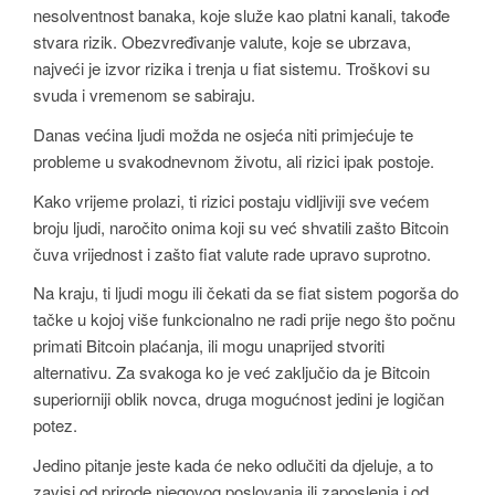
nesolventnost banaka, koje služe kao platni kanali, takođe
stvara rizik. Obezvređivanje valute, koje se ubrzava,
najveći je izvor rizika i trenja u fiat sistemu. Troškovi su
svuda i vremenom se sabiraju.
Danas većina ljudi možda ne osjeća niti primjećuje te
probleme u svakodnevnom životu, ali rizici ipak postoje.
Kako vrijeme prolazi, ti rizici postaju vidljiviji sve većem
broju ljudi, naročito onima koji su već shvatili zašto Bitcoin
čuva vrijednost i zašto fiat valute rade upravo suprotno.
Na kraju, ti ljudi mogu ili čekati da se fiat sistem pogorša do
tačke u kojoj više funkcionalno ne radi prije nego što počnu
primati Bitcoin plaćanja, ili mogu unaprijed stvoriti
alternativu. Za svakoga ko je već zaključio da je Bitcoin
superiorniji oblik novca, druga mogućnost jedini je logičan
potez.
Jedino pitanje jeste kada će neko odlučiti da djeluje, a to
zavisi od prirode njegovog poslovanja ili zaposlenja i od