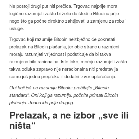
Ne postoji drugi put niti prečica. Trgovac najprije mora
logično razumjeti zašto bi želio da štedi u Bitcoinu prije
nego što ga počne direktno zahtijevati u zamjenu za robu i
usluge.
Trgovac koji razumije Bitcoin neizbježno će pokretati
prelazak na Bitcoin plaćanja, jer obje strane u razmjeni
moraju razumjeti vrijednost i podsticaje da bi takva
razmjena bila racionalna. Isto tako, moraju razumjeti zašto
takva odluka zapravo nije neracionalna niti predstavlja
samo još jednu prepreku ili dodatni izvor opterećenja.
Oni koji još ne razumiju Bitcoin: pročitajte „Bitcoin
standard“. Oni koji ga razumiju: počnite primati Bitcoin
plaćanja. Jedno ide prije drugog.
Prelazak, a ne izbor „sve ili
ništa“