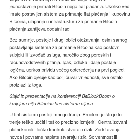
jednostavnije primati Bitcoin nego fiat plaćanja. Ukoliko već
imate postavljen sistem za primanje fiat plaćanja i kupovinu
Bitcoina, ulaganje u infrastrukturu za primanje Bitcoin
plaćanja zahtijeva dodatni rad.
Bez sumnje, postoje i drugi oblici otežavanja, osim samog
postavljanja sistema za primanje Bitcoina kao poslovni
subjekt ili izvođač usluga, naročito zbog poreskih i
računovodstvenih pitanja. Ipak, odluka i dalje postaje
logična, uprkos prividu većeg opterećenja na prvi pogled.
Ako Bitcoin djeluje kao bolji čuvar vrijednosti, sve ostalo
proizlazi iz toga.
Slajd iz prezentacije na konferenciji BitBlockBoom o
krajnjem cilju Bitcoina kao sistema cijena.
U fiat sistemu postoji mnogo trenja. Problem je što je to
trenje teško uočiti i teško precizno izmjeriti. Centralizovani
platni kanali i tačke kontrole stvaraju rizik. Zadržavanje
novca i povratne naplate stvaraju rizik. Solventnost ili