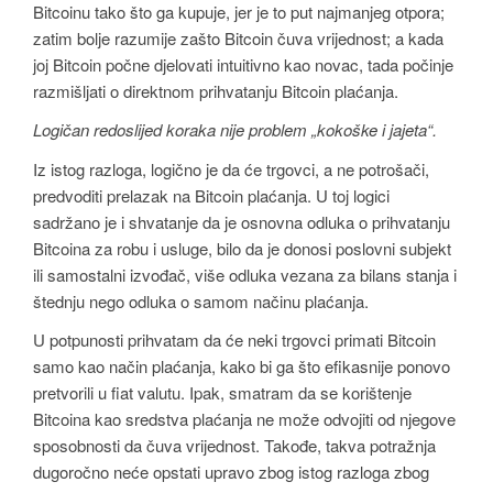
Bitcoinu tako što ga kupuje, jer je to put najmanjeg otpora;
zatim bolje razumije zašto Bitcoin čuva vrijednost; a kada
joj Bitcoin počne djelovati intuitivno kao novac, tada počinje
razmišljati o direktnom prihvatanju Bitcoin plaćanja.
Logičan redoslijed koraka nije problem „kokoške i jajeta“.
Iz istog razloga, logično je da će trgovci, a ne potrošači,
predvoditi prelazak na Bitcoin plaćanja. U toj logici
sadržano je i shvatanje da je osnovna odluka o prihvatanju
Bitcoina za robu i usluge, bilo da je donosi poslovni subjekt
ili samostalni izvođač, više odluka vezana za bilans stanja i
štednju nego odluka o samom načinu plaćanja.
U potpunosti prihvatam da će neki trgovci primati Bitcoin
samo kao način plaćanja, kako bi ga što efikasnije ponovo
pretvorili u fiat valutu. Ipak, smatram da se korištenje
Bitcoina kao sredstva plaćanja ne može odvojiti od njegove
sposobnosti da čuva vrijednost. Takođe, takva potražnja
dugoročno neće opstati upravo zbog istog razloga zbog