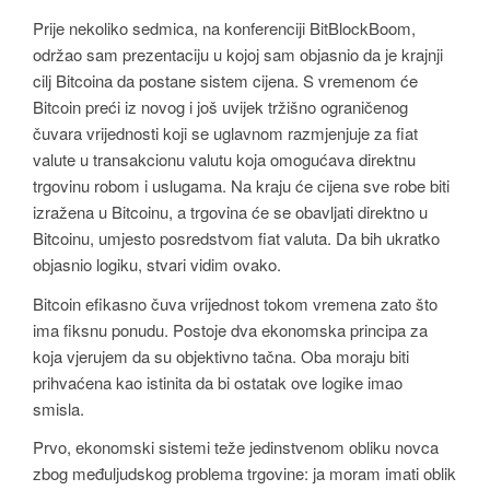
Prije nekoliko sedmica, na konferenciji BitBlockBoom,
održao sam prezentaciju u kojoj sam objasnio da je krajnji
cilj Bitcoina da postane sistem cijena. S vremenom će
Bitcoin preći iz novog i još uvijek tržišno ograničenog
čuvara vrijednosti koji se uglavnom razmjenjuje za fiat
valute u transakcionu valutu koja omogućava direktnu
trgovinu robom i uslugama. Na kraju će cijena sve robe biti
izražena u Bitcoinu, a trgovina će se obavljati direktno u
Bitcoinu, umjesto posredstvom fiat valuta. Da bih ukratko
objasnio logiku, stvari vidim ovako.
Bitcoin efikasno čuva vrijednost tokom vremena zato što
ima fiksnu ponudu. Postoje dva ekonomska principa za
koja vjerujem da su objektivno tačna. Oba moraju biti
prihvaćena kao istinita da bi ostatak ove logike imao
smisla.
Prvo, ekonomski sistemi teže jedinstvenom obliku novca
zbog međuljudskog problema trgovine: ja moram imati oblik