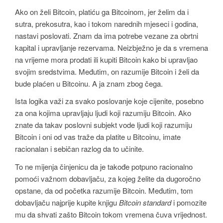
Ako on želi Bitcoin, platiću ga Bitcoinom, jer želim da i
sutra, prekosutra, kao i tokom narednih mjeseci i godina,
nastavi poslovati. Znam da ima potrebe vezane za obrtni
kapital i upravljanje rezervama. Neizbježno je da s vremena
na vrijeme mora prodati ili kupiti Bitcoin kako bi upravljao
svojim sredstvima. Međutim, on razumije Bitcoin i želi da
bude plaćen u Bitcoinu. A ja znam zbog čega.
Ista logika važi za svako poslovanje koje cijenite, posebno
za ona kojima upravljaju ljudi koji razumiju Bitcoin. Ako
znate da takav poslovni subjekt vode ljudi koji razumiju
Bitcoin i oni od vas traže da platite u Bitcoinu, imate
racionalan i sebičan razlog da to učinite.
To ne mijenja činjenicu da je takođe potpuno racionalno
pomoći važnom dobavljaču, za kojeg želite da dugoročno
opstane, da od početka razumije Bitcoin. Međutim, tom
dobavljaču najprije kupite knjigu
Bitcoin standard
i pomozite
mu da shvati zašto Bitcoin tokom vremena čuva vrijednost.