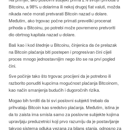
Bitcoinu, a 98% u dolarima ili nekoj drugoj fiat valuti, možda
nikada neće morati pretvarati Bitcoin nazad u dolare.
Međutim, ako trgovac počne primati preveliki procenat
prihoda u Bitcoinu, po potrebi može povremeno pretvoriti
dio obrtnog kapitala nazad u dolare.
Baš kao i kod štednje u Bitcoinu, činjenica da će prelazak
na Bitcoin plaćanja biti postepen i progresivan čini cijeli
proces mnogo jednostavnijim nego što se na prvi pogled
čini.
Sve počinje tako što trgovac procijeni da je potrebno ili
razborito ponuditi kupcima mogućnost plaćanja Bitcoinom,
kao način smanjenja budućih i dugoročnih rizika.
Mogao bih tvrditi da bi svi poslovni subjekti trebalo da
prihvataju Bitcoin kao sredstvo plaćanja. Međutim, istina je
da to zaista ima smisla samo za poslovne subjekte kojima
upravljaju preduzetnici koji prvo razumiju da je postavljanje
takvog sistema odluka vezana za bilans stanja, odnosno za