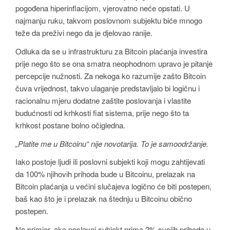
pogođena hiperinflacijom, vjerovatno neće opstati. U
najmanju ruku, takvom poslovnom subjektu biće mnogo
teže da preživi nego da je djelovao ranije.
Odluka da se u infrastrukturu za Bitcoin plaćanja investira
prije nego što se ona smatra neophodnom upravo je pitanje
percepcije nužnosti. Za nekoga ko razumije zašto Bitcoin
čuva vrijednost, takvo ulaganje predstavljalo bi logičnu i
racionalnu mjeru dodatne zaštite poslovanja i vlastite
budućnosti od krhkosti fiat sistema, prije nego što ta
krhkost postane bolno očigledna.
„Platite me u Bitcoinu“ nije novotarija. To je samoodržanje.
Iako postoje ljudi ili poslovni subjekti koji mogu zahtijevati
da 100% njihovih prihoda bude u Bitcoinu, prelazak na
Bitcoin plaćanja u većini slučajeva logično će biti postepen,
baš kao što je i prelazak na štednju u Bitcoinu obično
postepen.
Na primjer, ako poslovni subjekt prima 2% svojih prihoda u