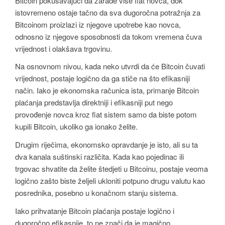
Bitcoin pokušavajući da zarade više fiat novca, dok
istovremeno ostaje tačno da sva dugoročna potražnja za
Bitcoinom proizlazi iz njegove upotrebe kao novca,
odnosno iz njegove sposobnosti da tokom vremena čuva
vrijednost i olakšava trgovinu.
Na osnovnom nivou, kada neko utvrdi da će Bitcoin čuvati
vrijednost, postaje logično da ga stiče na što efikasniji
način. Iako je ekonomska računica ista, primanje Bitcoin
plaćanja predstavlja direktniji i efikasniji put nego
provođenje novca kroz fiat sistem samo da biste potom
kupili Bitcoin, ukoliko ga ionako želite.
Drugim riječima, ekonomsko opravdanje je isto, ali su ta
dva kanala suštinski različita. Kada kao pojedinac ili
trgovac shvatite da želite štedjeti u Bitcoinu, postaje veoma
logično zašto biste željeli ukloniti potpuno drugu valutu kao
posrednika, posebno u konačnom stanju sistema.
Iako prihvatanje Bitcoin plaćanja postaje logično i
dugoročno efikasnije, to ne znači da je magično