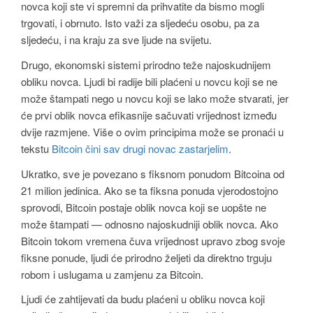
novca koji ste vi spremni da prihvatite da bismo mogli
trgovati, i obrnuto. Isto važi za sljedeću osobu, pa za
sljedeću, i na kraju za sve ljude na svijetu.
Drugo, ekonomski sistemi prirodno teže najoskudnijem
obliku novca. Ljudi bi radije bili plaćeni u novcu koji se ne
može štampati nego u novcu koji se lako može stvarati, jer
će prvi oblik novca efikasnije sačuvati vrijednost između
dvije razmjene. Više o ovim principima može se pronaći u
tekstu
Bitcoin čini sav drugi novac zastarjelim
.
Ukratko, sve je povezano s fiksnom ponudom Bitcoina od
21 milion jedinica. Ako se ta fiksna ponuda vjerodostojno
sprovodi, Bitcoin postaje oblik novca koji se uopšte ne
može štampati — odnosno najoskudniji oblik novca. Ako
Bitcoin tokom vremena čuva vrijednost upravo zbog svoje
fiksne ponude, ljudi će prirodno željeti da direktno trguju
robom i uslugama u zamjenu za Bitcoin.
Ljudi će zahtijevati da budu plaćeni u obliku novca koji