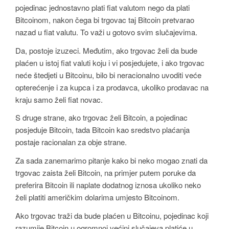
pojedinac jednostavno plati fiat valutom nego da plati
Bitcoinom, nakon čega bi trgovac taj Bitcoin pretvarao
nazad u fiat valutu. To važi u gotovo svim slučajevima.
Da, postoje izuzeci. Međutim, ako trgovac želi da bude
plaćen u istoj fiat valuti koju i vi posjedujete, i ako trgovac
neće štedjeti u Bitcoinu, bilo bi neracionalno uvoditi veće
opterećenje i za kupca i za prodavca, ukoliko prodavac na
kraju samo želi fiat novac.
S druge strane, ako trgovac želi Bitcoin, a pojedinac
posjeduje Bitcoin, tada Bitcoin kao sredstvo plaćanja
postaje racionalan za obje strane.
Za sada zanemarimo pitanje kako bi neko mogao znati da
trgovac zaista želi Bitcoin, na primjer putem poruke da
preferira Bitcoin ili naplate dodatnog iznosa ukoliko neko
želi platiti američkim dolarima umjesto Bitcoinom.
Ako trgovac traži da bude plaćen u Bitcoinu, pojedinac koji
razumije Bitcoin u ogromnoj većini slučajeva platiće u