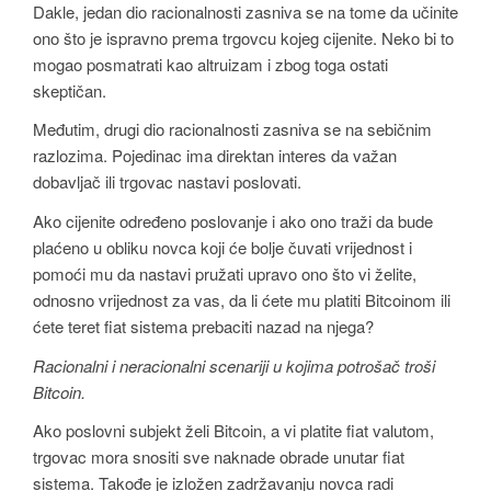
Dakle, jedan dio racionalnosti zasniva se na tome da učinite
ono što je ispravno prema trgovcu kojeg cijenite. Neko bi to
mogao posmatrati kao altruizam i zbog toga ostati
skeptičan.
Međutim, drugi dio racionalnosti zasniva se na sebičnim
razlozima. Pojedinac ima direktan interes da važan
dobavljač ili trgovac nastavi poslovati.
Ako cijenite određeno poslovanje i ako ono traži da bude
plaćeno u obliku novca koji će bolje čuvati vrijednost i
pomoći mu da nastavi pružati upravo ono što vi želite,
odnosno vrijednost za vas, da li ćete mu platiti Bitcoinom ili
ćete teret fiat sistema prebaciti nazad na njega?
Racionalni i neracionalni scenariji u kojima potrošač troši
Bitcoin.
Ako poslovni subjekt želi Bitcoin, a vi platite fiat valutom,
trgovac mora snositi sve naknade obrade unutar fiat
sistema. Takođe je izložen zadržavanju novca radi