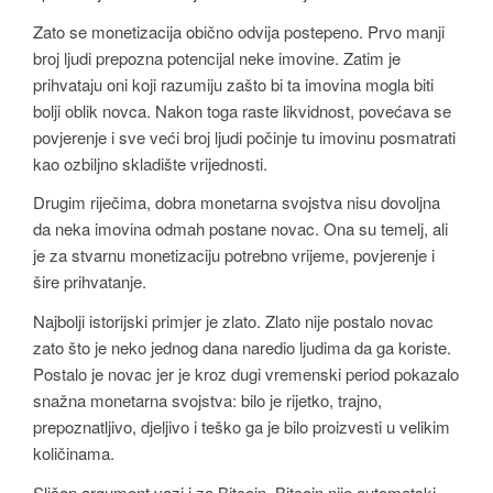
Zato se monetizacija obično odvija postepeno. Prvo manji
broj ljudi prepozna potencijal neke imovine. Zatim je
prihvataju oni koji razumiju zašto bi ta imovina mogla biti
bolji oblik novca. Nakon toga raste likvidnost, povećava se
povjerenje i sve veći broj ljudi počinje tu imovinu posmatrati
kao ozbiljno skladište vrijednosti.
Drugim riječima, dobra monetarna svojstva nisu dovoljna
da neka imovina odmah postane novac. Ona su temelj, ali
je za stvarnu monetizaciju potrebno vrijeme, povjerenje i
šire prihvatanje.
Najbolji istorijski primjer je zlato. Zlato nije postalo novac
zato što je neko jednog dana naredio ljudima da ga koriste.
Postalo je novac jer je kroz dugi vremenski period pokazalo
snažna monetarna svojstva: bilo je rijetko, trajno,
prepoznatljivo, djeljivo i teško ga je bilo proizvesti u velikim
količinama.
Sličan argument vazi i za Bitcoin. Bitcoin nije automatski