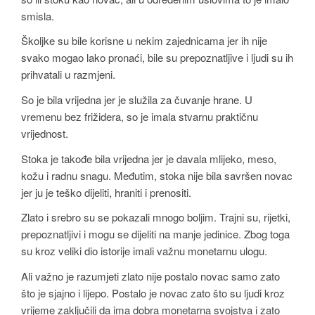
smisla.
Školjke su bile korisne u nekim zajednicama jer ih nije
svako mogao lako pronaći, bile su prepoznatljive i ljudi su ih
prihvatali u razmjeni.
So je bila vrijedna jer je služila za čuvanje hrane. U
vremenu bez frižidera, so je imala stvarnu praktičnu
vrijednost.
Stoka je takođe bila vrijedna jer je davala mlijeko, meso,
kožu i radnu snagu. Međutim, stoka nije bila savršen novac
jer ju je teško dijeliti, hraniti i prenositi.
Zlato i srebro su se pokazali mnogo boljim. Trajni su, rijetki,
prepoznatljivi i mogu se dijeliti na manje jedinice. Zbog toga
su kroz veliki dio istorije imali važnu monetarnu ulogu.
Ali važno je razumjeti zlato nije postalo novac samo zato
što je sjajno i lijepo. Postalo je novac zato što su ljudi kroz
vrijeme zaključili da ima dobra monetarna svojstva i zato