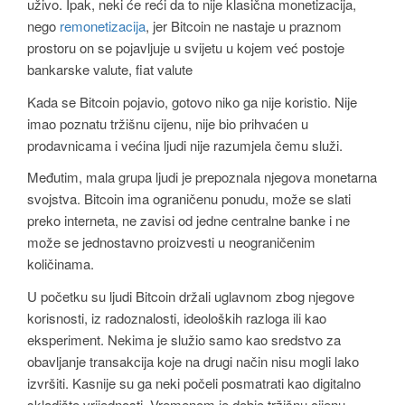
uživo. Ipak, neki će reći da to nije klasična monetizacija,
nego
remonetizacija
, jer Bitcoin ne nastaje u praznom
prostoru on se pojavljuje u svijetu u kojem već postoje
bankarske valute, fiat valute
Kada se Bitcoin pojavio, gotovo niko ga nije koristio. Nije
imao poznatu tržišnu cijenu, nije bio prihvaćen u
prodavnicama i većina ljudi nije razumjela čemu služi.
Međutim, mala grupa ljudi je prepoznala njegova monetarna
svojstva. Bitcoin ima ograničenu ponudu, može se slati
preko interneta, ne zavisi od jedne centralne banke i ne
može se jednostavno proizvesti u neograničenim
količinama.
U početku su ljudi Bitcoin držali uglavnom zbog njegove
korisnosti, iz radoznalosti, ideoloških razloga ili kao
eksperiment. Nekima je služio samo kao sredstvo za
obavljanje transakcija koje na drugi način nisu mogli lako
izvršiti. Kasnije su ga neki počeli posmatrati kao digitalno
skladište vrijednosti. Vremenom je dobio tržišnu cijenu,