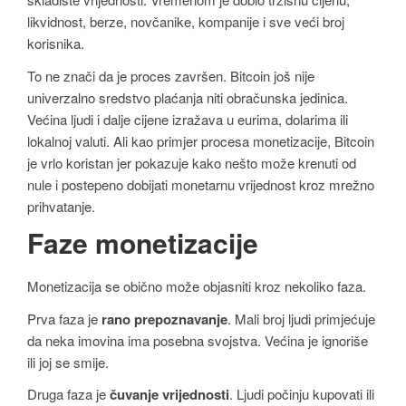
likvidnost, berze, novčanike, kompanije i sve veći broj
korisnika.
To ne znači da je proces završen. Bitcoin još nije
univerzalno sredstvo plaćanja niti obračunska jedinica.
Većina ljudi i dalje cijene izražava u eurima, dolarima ili
lokalnoj valuti. Ali kao primjer procesa monetizacije, Bitcoin
je vrlo koristan jer pokazuje kako nešto može krenuti od
nule i postepeno dobijati monetarnu vrijednost kroz mrežno
prihvatanje.
Faze monetizacije
Monetizacija se obično može objasniti kroz nekoliko faza.
Prva faza je
rano prepoznavanje
. Mali broj ljudi primjećuje
da neka imovina ima posebna svojstva. Većina je ignoriše
ili joj se smije.
Druga faza je
čuvanje vrijednosti
. Ljudi počinju kupovati ili