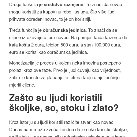
Druga funkcija je
sredstvo razmjene
. To znači da novac
mogu koristiti za kupovinu robe i usluga. Što više ljudi
prihvata određeni novac, to je on korisniji.
Treća funkcija je
obračunska jedinica
. To znači da se
cijene izražavaju u tom novcu. Na primjer, kada kažemo da
kafa košta 2 eura, telefon 500 eura, a stan 100.000 eura,
euro se koristi kao obračunska jedinica.
Monetizacija je proces u kojem neka imovina postepeno
prolazi kroz ove faze. Prvo je ljudi čuvaju kao vrijednost,
zatim je koriste za plaćanje, a tek na kraju u njoj počinju
mjeriti cijene.
Zašto su ljudi koristili
školjke, so, stoku i zlato?
Kroz istoriju su ljudi koristili različite stvari kao novac.
Danas nam može zvučati čudno da je neko koristio školjke,
so ili stoku kao novac, ali u određenim uslovima to je imalo