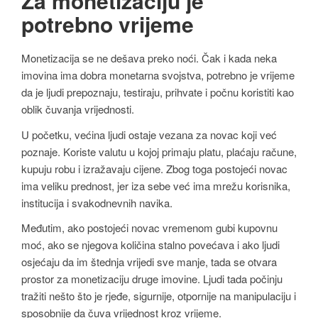
Za monetizaciju je
potrebno vrijeme
Monetizacija se ne dešava preko noći. Čak i kada neka
imovina ima dobra monetarna svojstva, potrebno je vrijeme
da je ljudi prepoznaju, testiraju, prihvate i počnu koristiti kao
oblik čuvanja vrijednosti.
U početku, većina ljudi ostaje vezana za novac koji već
poznaje. Koriste valutu u kojoj primaju platu, plaćaju račune,
kupuju robu i izražavaju cijene. Zbog toga postojeći novac
ima veliku prednost, jer iza sebe već ima mrežu korisnika,
institucija i svakodnevnih navika.
Međutim, ako postojeći novac vremenom gubi kupovnu
moć, ako se njegova količina stalno povećava i ako ljudi
osjećaju da im štednja vrijedi sve manje, tada se otvara
prostor za monetizaciju druge imovine. Ljudi tada počinju
tražiti nešto što je rjeđe, sigurnije, otpornije na manipulaciju i
sposobnije da čuva vrijednost kroz vrijeme.