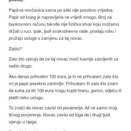
Papirna novčanica sama po sebi nije posebno vrijedna.
Papir od kojeg je napravljena ne vrijedi mnogo. Broj na
bankovnom računu takođe nije fizička stvar koju možemo
držati u ruci. Ipak, ljudi svakodnevno rade, prodaju robu i
pružaju usluge u zamjenu za taj novac.
Zašto?
Zato što vjeruju da će taj novac moći kasnije zamijeniti za
nešto drugo.
Ako danas prihvatim 100 eura, ja ih ne prihvatam zato što
mi je papir posebno zanimljiv. Prihvatam ih zato što znam
da sutra za tih 100 eura mogu kupiti hranu, gorivo, odjeću ili
platiti neku uslugu.
To znači da novac zavisi od povjerenja. Ali ne samo mog
ličnog povjerenja. Novac zavisi od toga da i drugi ljudi
vjeruju u njega.