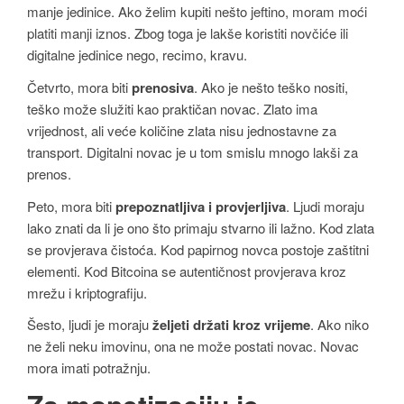
manje jedinice. Ako želim kupiti nešto jeftino, moram moći
platiti manji iznos. Zbog toga je lakše koristiti novčiće ili
digitalne jedinice nego, recimo, kravu.
Četvrto, mora biti
prenosiva
. Ako je nešto teško nositi,
teško može služiti kao praktičan novac. Zlato ima
vrijednost, ali veće količine zlata nisu jednostavne za
transport. Digitalni novac je u tom smislu mnogo lakši za
prenos.
Peto, mora biti
prepoznatljiva i provjerljiva
. Ljudi moraju
lako znati da li je ono što primaju stvarno ili lažno. Kod zlata
se provjerava čistoća. Kod papirnog novca postoje zaštitni
elementi. Kod Bitcoina se autentičnost provjerava kroz
mrežu i kriptografiju.
Šesto, ljudi je moraju
željeti držati kroz vrijeme
. Ako niko
ne želi neku imovinu, ona ne može postati novac. Novac
mora imati potražnju.