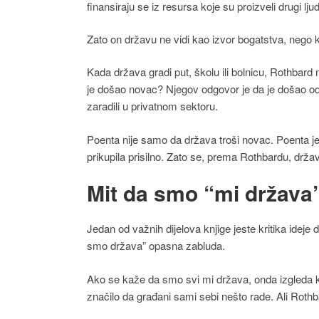
finansiraju se iz resursa koje su proizveli drugi ljud
Zato on državu ne vidi kao izvor bogatstva, nego k
Kada država gradi put, školu ili bolnicu, Rothbard ne 
je došao novac? Njegov odgovor je da je došao od
zaradili u privatnom sektoru.
Poenta nije samo da država troši novac. Poenta je d
prikupila prisilno. Zato se, prema Rothbardu, drža
Mit da smo “mi država
Jedan od važnih dijelova knjige jeste kritika ideje 
smo država” opasna zabluda.
Ako se kaže da smo svi mi država, onda izgleda kao
značilo da građani sami sebi nešto rade. Ali Rothba