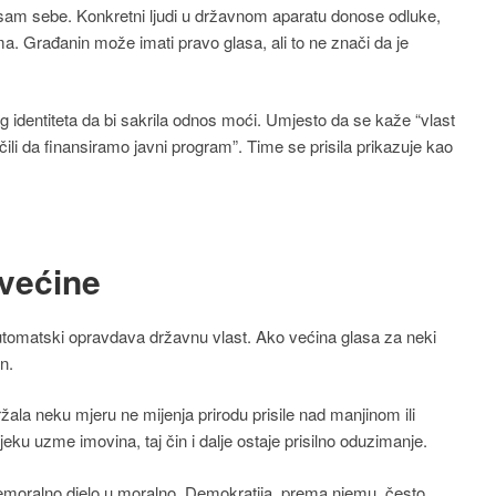
sam sebe. Konkretni ljudi u državnom aparatu donose odluke,
ma. Građanin može imati pravo glasa, ali to ne znači da je
g identiteta da bi sakrila odnos moći. Umjesto da se kaže “vlast
li da finansiramo javni program”. Time se prisila prikazuje kao
 većine
automatski opravdava državnu vlast. Ako većina glasa za neki
n.
žala neku mjeru ne mijenja prirodu prisile nad manjinom ili
ku uzme imovina, taj čin i dalje ostaje prisilno oduzimanje.
emoralno djelo u moralno. Demokratija, prema njemu, često