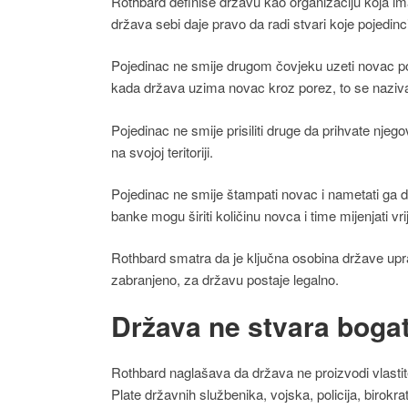
Rothbard definiše državu kao organizaciju koja ima
država sebi daje pravo da radi stvari koje pojedin
Pojedinac ne smije drugom čovjeku uzeti novac pod p
kada država uzima novac kroz porez, to se naziva
Pojedinac ne smije prisiliti druge da prihvate njeg
na svojoj teritoriji.
Pojedinac ne smije štampati novac i nametati ga d
banke mogu širiti količinu novca i time mijenjati vri
Rothbard smatra da je ključna osobina države upra
zabranjeno, za državu postaje legalno.
Država ne stvara boga
Rothbard naglašava da država ne proizvodi vlastit
Plate državnih službenika, vojska, policija, birokrati