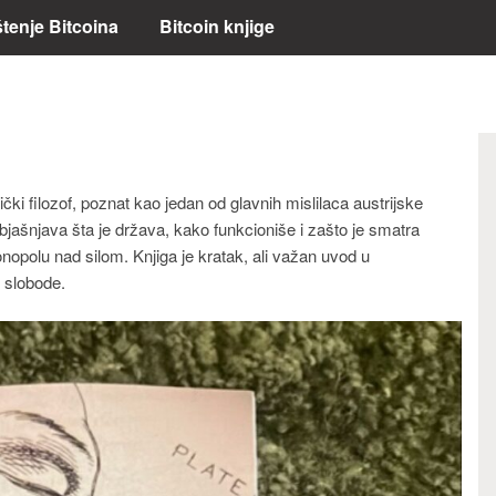
štenje Bitcoina
Bitcoin knjige
čki filozof, poznat kao jedan od glavnih mislilaca austrijske
jašnjava šta je država, kako funkcioniše i zašto je smatra
monopolu nad silom. Knjiga je kratak, ali važan uvod u
e slobode.