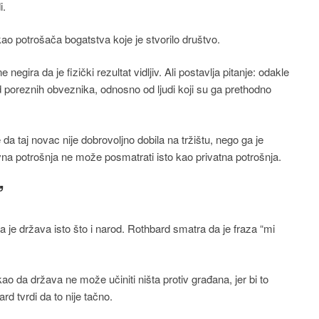
i.
ao potrošača bogatstva koje je stvorilo društvo.
negira da je fizički rezultat vidljiv. Ali postavlja pitanje: odakle
 poreznih obveznika, odnosno od ljudi koji su ga prethodno
a taj novac nije dobrovoljno dobila na tržištu, nego ga je
vna potrošnja ne može posmatrati isto kao privatna potrošnja.
”
da je država isto što i narod. Rothbard smatra da je fraza “mi
 da država ne može učiniti ništa protiv građana, jer bi to
rd tvrdi da to nije tačno.