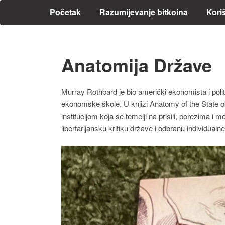
Početak
Razumijevanje bitkoina
Kori
Anatomija Države
Murray Rothbard je bio američki ekonomista i politi
ekonomske škole. U knjizi Anatomy of the State ob
institucijom koja se temelji na prisili, porezima i 
libertarijansku kritiku države i odbranu individualn