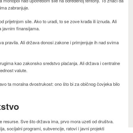
 monopol nad upotrebom sile na određenoj teritoriji. To znači da
cima zabranjuje.
rijetnjom sile. Ako to uradi, to se zove krađa ili iznuda. Ali
 javnim finansijama.
ova pravila. Ali država donosi zakone i primjenjuje ih nad svima
rugima kao zakonsko sredstvo plaćanja. Ali država i centralne
jednost valute.
vo ta moralna dvostrukost: ono što bi za običnog čovjeka bilo
tstvo
e resurse. Sve što država ima, prvo mora uzeti od društva.
ja, socijalni programi, subvencije, ratovi i javni projekti