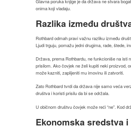
Glavna poruka knjige je da država ne stvara boga
onima koji vladaju.
Razlika između društva
Rothbard odmah pravi važnu razliku između društv
Ljudi trguju, pomažu jedni drugima, rade, štede, inv
Država, prema Rothbardu, ne funkcioniše na isti
prisilom. Ako čovjek ne želi kupiti neki proizvod, 
može kazniti, zaplijeniti mu imovinu ili zatvoriti.
Zato Rothbard tvrdi da država nije samo veća verz
društva i koristi prisilu da bi se održala.
U običnom društvu čovjek može reći “ne”. Kod dr
Ekonomska sredstva i 