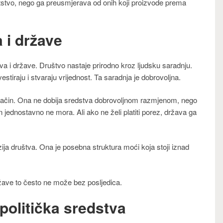
tstvo, nego ga preusmjerava od onih koji proizvode prema
 i države
a i države. Društvo nastaje prirodno kroz ljudsku saradnju.
estiraju i stvaraju vrijednost. Ta saradnja je dobrovoljna.
 način. Ona ne dobija sredstva dobrovoljnom razmjenom, nego
on jednostavno ne mora. Ali ako ne želi platiti porez, država ga
ija društva. Ona je posebna struktura moći koja stoji iznad
žave to često ne može bez posljedica.
politička sredstva