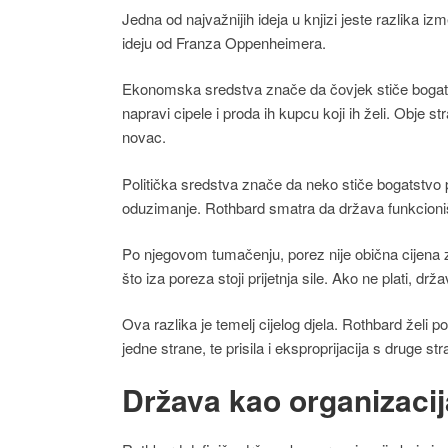
Jedna od najvažnijih ideja u knjizi jeste razlika 
ideju od Franza Oppenheimera.
Ekonomska sredstva znače da čovjek stiče bogat
napravi cipele i proda ih kupcu koji ih želi. Obje 
novac.
Politička sredstva znače da neko stiče bogatstvo 
oduzimanje. Rothbard smatra da država funkcioniš
Po njegovom tumačenju, porez nije obična cijena z
što iza poreza stoji prijetnja sile. Ako ne plati, dr
Ova razlika je temelj cijelog djela. Rothbard želi 
jedne strane, te prisila i eksproprijacija s druge str
Država kao organizacija