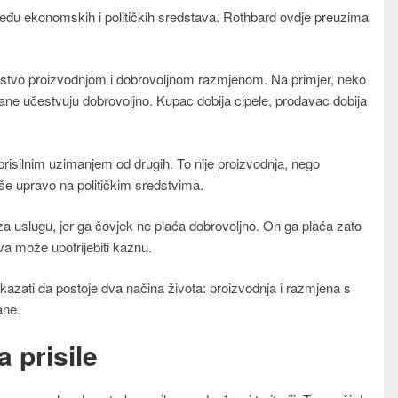
između ekonomskih i političkih sredstava. Rothbard ovdje preuzima
stvo proizvodnjom i dobrovoljnom razmjenom. Na primjer, neko
strane učestvuju dobrovoljno. Kupac dobija cipele, prodavac dobija
prisilnim uzimanjem od drugih. To nije proizvodnja, nego
e upravo na političkim sredstvima.
a uslugu, jer ga čovjek ne plaća dobrovoljno. On ga plaća zato
žava može upotrijebiti kaznu.
pokazati da postoje dva načina života: proizvodnja i razmjena s
ane.
 prisile