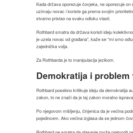
Kada država oporezuje čovjeka, ne oporezuje on 
uzimaju novac i koriste ga prema svojim prioriteti
stvarno pristao na svaku odluku vlasti.
Rothbard smatra da država koristi ideju kolektivno
je uzela novac od građana”, kaže se “mi smo odluči
zajednička volja.
Za Rothbarda je to manipulacija jezikom.
Demokratija i problem
Rothbard posebno kritikuje ideju da demokratija 
zakon, to ne znači da je taj zakon moralno isprava
Po njegovom mišljenju, činjenica da je većina podr
pojedincem. Ako većina izglasa da se jednom čovje
Rothbard ne smatra da glasanje može pretvoriti n