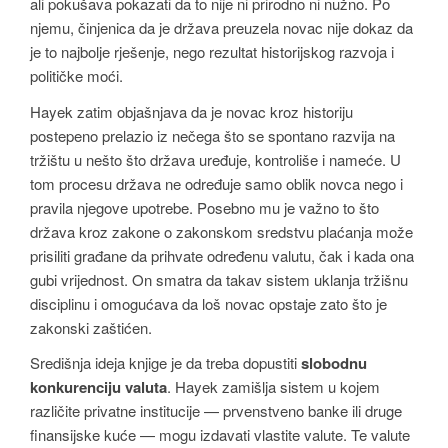
ali pokušava pokazati da to nije ni prirodno ni nužno. Po
njemu, činjenica da je država preuzela novac nije dokaz da
je to najbolje rješenje, nego rezultat historijskog razvoja i
političke moći.
Hayek zatim objašnjava da je novac kroz historiju
postepeno prelazio iz nečega što se spontano razvija na
tržištu u nešto što država uređuje, kontroliše i nameće. U
tom procesu država ne određuje samo oblik novca nego i
pravila njegove upotrebe. Posebno mu je važno to što
država kroz zakone o zakonskom sredstvu plaćanja može
prisiliti građane da prihvate određenu valutu, čak i kada ona
gubi vrijednost. On smatra da takav sistem uklanja tržišnu
disciplinu i omogućava da loš novac opstaje zato što je
zakonski zaštićen.
Središnja ideja knjige je da treba dopustiti
slobodnu
konkurenciju valuta
. Hayek zamišlja sistem u kojem
različite privatne institucije — prvenstveno banke ili druge
finansijske kuće — mogu izdavati vlastite valute. Te valute