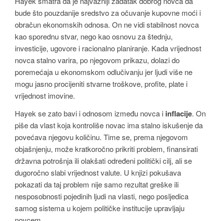
Hayek smatra da je najvažniji zadatak dobrog novca da
bude što pouzdanije sredstvo za očuvanje kupovne moći i
obračun ekonomskih odnosa. On ne vidi stabilnost novca
kao sporednu stvar, nego kao osnovu za štednju,
investicije, ugovore i racionalno planiranje. Kada vrijednost
novca stalno varira, po njegovom prikazu, dolazi do
poremećaja u ekonomskom odlučivanju jer ljudi više ne
mogu jasno procijeniti stvarne troškove, profite, plate i
vrijednost imovine.
Hayek se zato bavi i odnosom između novca i
inflacije
. On
piše da vlast koja kontroliše novac ima stalno iskušenje da
povećava njegovu količinu. Time se, prema njegovom
objašnjenju, može kratkoročno prikriti problem, finansirati
državna potrošnja ili olakšati određeni politički cilj, ali se
dugoročno slabi vrijednost valute. U knjizi pokušava
pokazati da taj problem nije samo rezultat greške ili
nesposobnosti pojedinih ljudi na vlasti, nego posljedica
samog sistema u kojem političke institucije upravljaju
novcem.