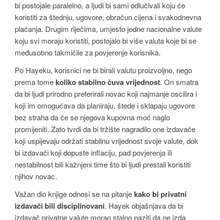
bi postojale paralelno, a ljudi bi sami odlučivali koju će
koristiti za štednju, ugovore, obračun cijena i svakodnevna
plaćanja. Drugim riječima, umjesto jedne nacionalne valute
koju svi moraju koristiti, postojalo bi više valuta koje bi se
međusobno takmičile za povjerenje korisnika.
Po Hayeku, korisnici ne bi birali valutu proizvoljno, nego
prema tome
koliko stabilno čuva vrijednost
. On smatra
da bi ljudi prirodno preferirali novac koji najmanje oscilira i
koji im omogućava da planiraju, štede i sklapaju ugovore
bez straha da će se njegova kupovna moć naglo
promijeniti. Zato tvrdi da bi tržište nagradilo one izdavače
koji uspijevaju održati stabilnu vrijednost svoje valute, dok
bi izdavači koji dopuste inflaciju, pad povjerenja ili
nestabilnost bili kažnjeni time što bi ljudi prestali koristiti
njihov novac.
Važan dio knjige odnosi se na pitanje
kako bi privatni
izdavači bili disciplinovani
. Hayek objašnjava da bi
izdavač privatne valute morao stalno paziti da ne izda