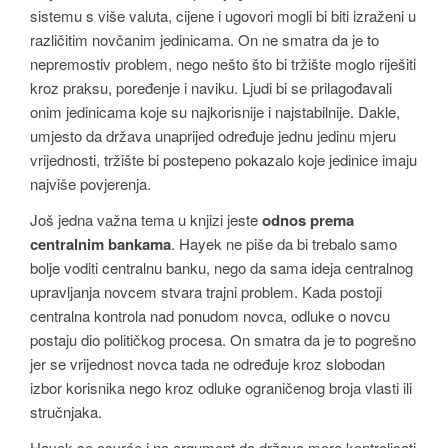
sistemu s više valuta, cijene i ugovori mogli bi biti izraženi u
različitim novčanim jedinicama. On ne smatra da je to
nepremostiv problem, nego nešto što bi tržište moglo riješiti
kroz praksu, poređenje i naviku. Ljudi bi se prilagođavali
onim jedinicama koje su najkorisnije i najstabilnije. Dakle,
umjesto da država unaprijed određuje jednu jedinu mjeru
vrijednosti, tržište bi postepeno pokazalo koje jedinice imaju
najviše povjerenja.
Još jedna važna tema u knjizi jeste
odnos prema
centralnim bankama
. Hayek ne piše da bi trebalo samo
bolje voditi centralnu banku, nego da sama ideja centralnog
upravljanja novcem stvara trajni problem. Kada postoji
centralna kontrola nad ponudom novca, odluke o novcu
postaju dio političkog procesa. On smatra da je to pogrešno
jer se vrijednost novca tada ne određuje kroz slobodan
izbor korisnika nego kroz odluke ograničenog broja vlasti ili
stručnjaka.
Hayek se osvrće i na argument da država mora kontrolisati