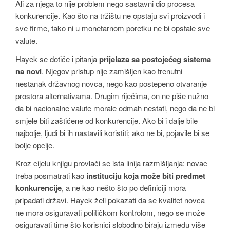
Ali za njega to nije problem nego sastavni dio procesa
konkurencije. Kao što na tržištu ne opstaju svi proizvodi i
sve firme, tako ni u monetarnom poretku ne bi opstale sve
valute.
Hayek se dotiče i pitanja
prijelaza sa postojećeg sistema
na novi
. Njegov pristup nije zamišljen kao trenutni
nestanak državnog novca, nego kao postepeno otvaranje
prostora alternativama. Drugim riječima, on ne piše nužno
da bi nacionalne valute morale odmah nestati, nego da ne bi
smjele biti zaštićene od konkurencije. Ako bi i dalje bile
najbolje, ljudi bi ih nastavili koristiti; ako ne bi, pojavile bi se
bolje opcije.
Kroz cijelu knjigu provlači se ista linija razmišljanja: novac
treba posmatrati kao
instituciju koja može biti predmet
konkurencije
, a ne kao nešto što po definiciji mora
pripadati državi. Hayek želi pokazati da se kvalitet novca
ne mora osiguravati političkom kontrolom, nego se može
osiguravati time što korisnici slobodno biraju između više