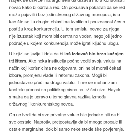
novac kako bi održala red. On pokušava pokazati da se red
može pojaviti i bez jedinstvenog državnog monopola, isto
kao što se i u drugim oblastima kvaliteta i pouzdanost često
postižu kroz konkurenciju. U tom smislu, novac za njega
nije izuzetak koji mora biti centralno vođen, nego još jedno
područje u kojem konkurencija može igrati ključnu ulogu.
U knjizi se javlja i ideja da bi
loš izdavač bio brzo kažnjen
tržištem
. Ako neka institucija počne voditi svoju valutu na
način koji korisnicima ne odgovara, oni ne bi morali čekati
izbore, promjenu vlade ili reformu zakona. Mogli bi
jednostavno preći na drugu valutu. Time se mehanizam
kontrole prenosi sa političkog nivoa na tržišni nivo. Hayek
smatra da je upravo u tome glavna razlika između
državnog i konkurentskog novca.
On ne tvrdi da bi sve privatne valute bile jednake niti da bi
sve opstale. Naprotiv, pretpostavlja da bi mnoge propale ili
ostale marginalne, dok bi samo neke stekle šire povjerenje.