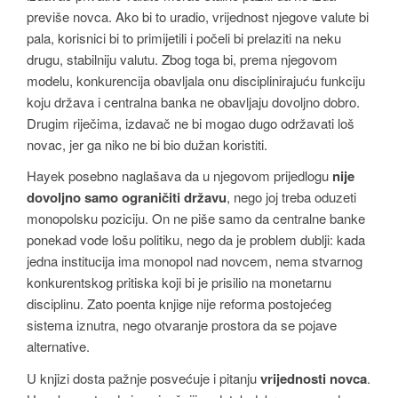
previše novca. Ako bi to uradio, vrijednost njegove valute bi
pala, korisnici bi to primijetili i počeli bi prelaziti na neku
drugu, stabilniju valutu. Zbog toga bi, prema njegovom
modelu, konkurencija obavljala onu disciplinirajuću funkciju
koju država i centralna banka ne obavljaju dovoljno dobro.
Drugim riječima, izdavač ne bi mogao dugo održavati loš
novac, jer ga niko ne bi bio dužan koristiti.
Hayek posebno naglašava da u njegovom prijedlogu
nije
dovoljno samo ograničiti državu
, nego joj treba oduzeti
monopolsku poziciju. On ne piše samo da centralne banke
ponekad vode lošu politiku, nego da je problem dublji: kada
jedna institucija ima monopol nad novcem, nema stvarnog
konkurentskog pritiska koji bi je prisilio na monetarnu
disciplinu. Zato poenta knjige nije reforma postojećeg
sistema iznutra, nego otvaranje prostora da se pojave
alternative.
U knjizi dosta pažnje posvećuje i pitanju
vrijednosti novca
.