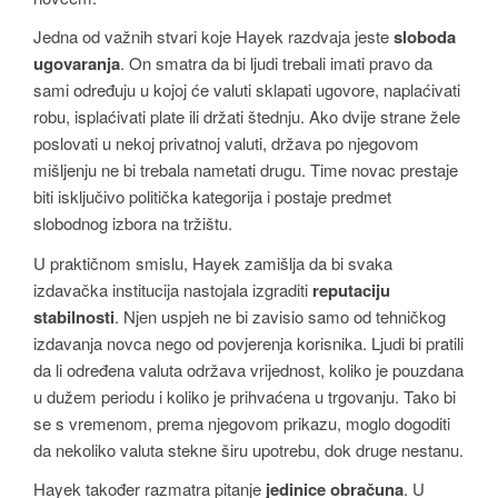
Jedna od važnih stvari koje Hayek razdvaja jeste
sloboda
ugovaranja
. On smatra da bi ljudi trebali imati pravo da
sami određuju u kojoj će valuti sklapati ugovore, naplaćivati
robu, isplaćivati plate ili držati štednju. Ako dvije strane žele
poslovati u nekoj privatnoj valuti, država po njegovom
mišljenju ne bi trebala nametati drugu. Time novac prestaje
biti isključivo politička kategorija i postaje predmet
slobodnog izbora na tržištu.
U praktičnom smislu, Hayek zamišlja da bi svaka
izdavačka institucija nastojala izgraditi
reputaciju
stabilnosti
. Njen uspjeh ne bi zavisio samo od tehničkog
izdavanja novca nego od povjerenja korisnika. Ljudi bi pratili
da li određena valuta održava vrijednost, koliko je pouzdana
u dužem periodu i koliko je prihvaćena u trgovanju. Tako bi
se s vremenom, prema njegovom prikazu, moglo dogoditi
da nekoliko valuta stekne širu upotrebu, dok druge nestanu.
Hayek također razmatra pitanje
jedinice obračuna
. U