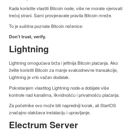
Kada koristite vlastiti Bitcoin node, više ne morate vjerovati
trećoj strani. Sami provjeravate pravila Bitcoin mreže.
To je suština poznate Bitcoin rečenice:
Don’t trust, verify.
Lightning
Lightning omogućava brža i jeftinija Bitcoin plaćanja. Ako
želite koristiti Bitcoin za manje svakodnevne transakcije,
Lightning je vrlo važan dodatak.
Pokretanjem vlastitog Lightning node-a dobijate više
kontrole nad kanalima, likvidnošću i privatnošću plaćanja.
Za početnike ovo može biti napredniji korak, ali StartOS
značajno olakšava instalaciju i upravljanje.
Electrum Server