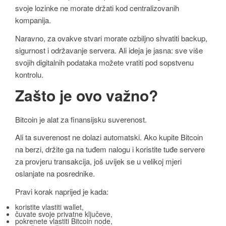
svoje lozinke ne morate držati kod centralizovanih
kompanija.
Naravno, za ovakve stvari morate ozbiljno shvatiti backup,
sigurnost i održavanje servera. Ali ideja je jasna: sve više
svojih digitalnih podataka možete vratiti pod sopstvenu
kontrolu.
Zašto je ovo važno?
Bitcoin je alat za finansijsku suverenost.
Ali ta suverenost ne dolazi automatski. Ako kupite Bitcoin
na berzi, držite ga na tuđem nalogu i koristite tuđe servere
za provjeru transakcija, još uvijek se u velikoj mjeri
oslanjate na posrednike.
Pravi korak naprijed je kada:
koristite vlastiti wallet,
čuvate svoje privatne ključeve,
pokrenete vlastiti Bitcoin node,