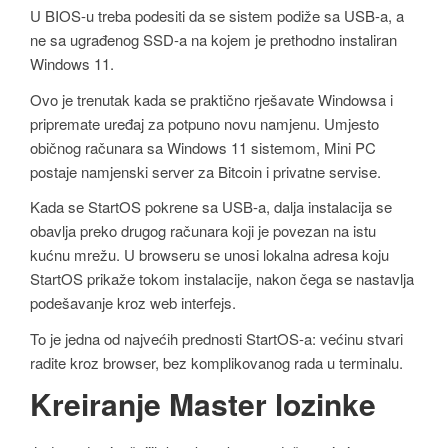
U BIOS-u treba podesiti da se sistem podiže sa USB-a, a
ne sa ugrađenog SSD-a na kojem je prethodno instaliran
Windows 11.
Ovo je trenutak kada se praktično rješavate Windowsa i
pripremate uređaj za potpuno novu namjenu. Umjesto
običnog računara sa Windows 11 sistemom, Mini PC
postaje namjenski server za Bitcoin i privatne servise.
Kada se StartOS pokrene sa USB-a, dalja instalacija se
obavlja preko drugog računara koji je povezan na istu
kućnu mrežu. U browseru se unosi lokalna adresa koju
StartOS prikaže tokom instalacije, nakon čega se nastavlja
podešavanje kroz web interfejs.
To je jedna od najvećih prednosti StartOS-a: većinu stvari
radite kroz browser, bez komplikovanog rada u terminalu.
Kreiranje Master lozinke