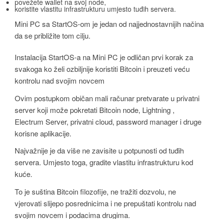
povežete wallet na svoj node,
koristite vlastitu infrastrukturu umjesto tuđih servera.
Mini PC sa StartOS-om je jedan od najjednostavnijih načina
da se približite tom cilju.
Instalacija StartOS-a na Mini PC je odličan prvi korak za
svakoga ko želi ozbiljnije koristiti Bitcoin i preuzeti veću
kontrolu nad svojim novcem
Ovim postupkom običan mali računar pretvarate u privatni
server koji može pokretati Bitcoin node, Lightning ,
Electrum Server, privatni cloud, password manager i druge
korisne aplikacije.
Najvažnije je da više ne zavisite u potpunosti od tuđih
servera. Umjesto toga, gradite vlastitu infrastrukturu kod
kuće.
To je suština Bitcoin filozofije, ne tražiti dozvolu, ne
vjerovati slijepo posrednicima i ne prepuštati kontrolu nad
svojim novcem i podacima drugima.