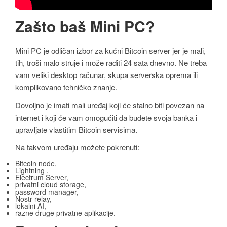
Zašto baš Mini PC?
Mini PC je odličan izbor za kućni Bitcoin server jer je mali,
tih, troši malo struje i može raditi 24 sata dnevno. Ne treba
vam veliki desktop računar, skupa serverska oprema ili
komplikovano tehničko znanje.
Dovoljno je imati mali uređaj koji će stalno biti povezan na
internet i koji će vam omogućiti da budete svoja banka i
upravljate vlastitim Bitcoin servisima.
Na takvom uređaju možete pokrenuti:
Bitcoin node,
Lightning ,
Electrum Server,
privatni cloud storage,
password manager,
Nostr relay,
lokalni AI,
razne druge privatne aplikacije.