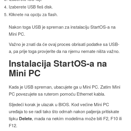
Izaberete USB fleš disk.
Kliknete na opciju za flash.
Nakon toga USB je spreman za instalaciju StartOS-a na
Mini PC.
Važno je znati da će ovaj proces obrisati podatke sa USB-
a, pa prije toga provjerite da na njemu nemate ništa važno.
Instalacija StartOS-a na
Mini PC
Kada je USB spreman, ubacujete ga u Mini PC. Zatim Mini
PC povezujete sa ruterom pomoću Ethernet kabla.
Sljedeći korak je ulazak u BIOS. Kod većine Mini PC
uređaja to se radi tako što odmah nakon paljenja pritiskate
tipku
Delete
, mada na nekim modelima može biti F2, F10 ili
F12.