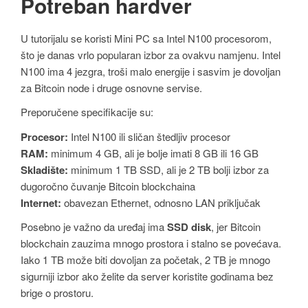
Potreban hardver
U tutorijalu se koristi Mini PC sa Intel N100 procesorom,
što je danas vrlo popularan izbor za ovakvu namjenu. Intel
N100 ima 4 jezgra, troši malo energije i sasvim je dovoljan
za Bitcoin node i druge osnovne servise.
Preporučene specifikacije su:
Procesor:
Intel N100 ili sličan štedljiv procesor
RAM:
minimum 4 GB, ali je bolje imati 8 GB ili 16 GB
Skladište:
minimum 1 TB SSD, ali je 2 TB bolji izbor za
dugoročno čuvanje Bitcoin blockchaina
Internet:
obavezan Ethernet, odnosno LAN priključak
Posebno je važno da uređaj ima
SSD disk
, jer Bitcoin
blockchain zauzima mnogo prostora i stalno se povećava.
Iako 1 TB može biti dovoljan za početak, 2 TB je mnogo
sigurniji izbor ako želite da server koristite godinama bez
brige o prostoru.