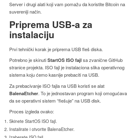
Server i drugi alati koji vam pomažu da koristite Bitcoin na
suvereniji način.
Priprema USB-a za
instalaciju
Prvi tehnički korak je priprema USB fleš diska.
Potrebno je skinuti
StartOS ISO fajl
sa zvanične GitHub
stranice projekta. ISO fajl je instalaciona slika operativnog
sistema koju ćemo kasnije prebaciti na USB.
Za prebacivanje ISO fajla na USB koristi se alat
BalenaEtcher
. To je jednostavan program koji omogućava
da se operativni sistem “flešuje” na USB disk.
Proces izgleda ovako:
Skinete StartOS ISO fajl.
Instalirate i otvorite BalenaEtcher.
Izaberete ISO fajl.