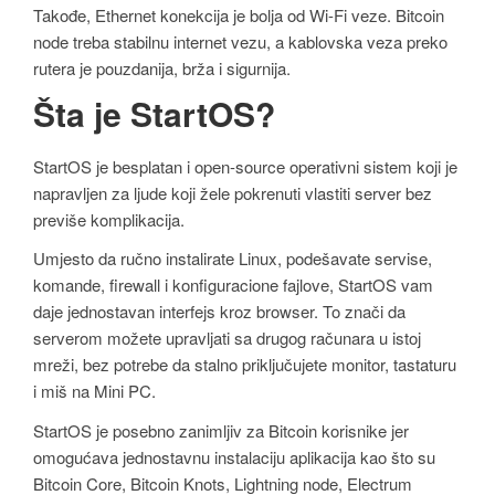
Takođe, Ethernet konekcija je bolja od Wi-Fi veze. Bitcoin
node treba stabilnu internet vezu, a kablovska veza preko
rutera je pouzdanija, brža i sigurnija.
Šta je StartOS?
StartOS je besplatan i open-source operativni sistem koji je
napravljen za ljude koji žele pokrenuti vlastiti server bez
previše komplikacija.
Umjesto da ručno instalirate Linux, podešavate servise,
komande, firewall i konfiguracione fajlove, StartOS vam
daje jednostavan interfejs kroz browser. To znači da
serverom možete upravljati sa drugog računara u istoj
mreži, bez potrebe da stalno priključujete monitor, tastaturu
i miš na Mini PC.
StartOS je posebno zanimljiv za Bitcoin korisnike jer
omogućava jednostavnu instalaciju aplikacija kao što su
Bitcoin Core, Bitcoin Knots, Lightning node, Electrum