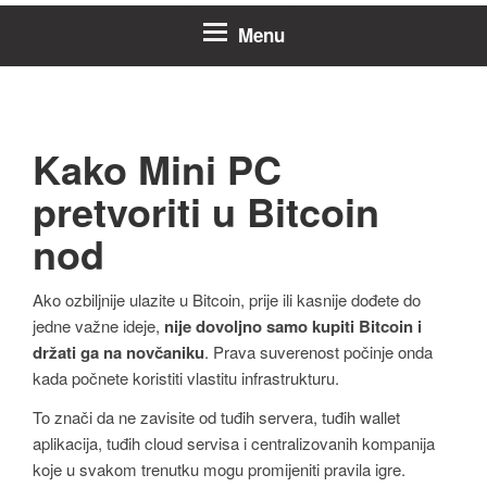
Menu
Kako Mini PC
pretvoriti u Bitcoin
nod
Ako ozbiljnije ulazite u Bitcoin, prije ili kasnije dođete do
jedne važne ideje,
nije dovoljno samo kupiti Bitcoin i
držati ga na novčaniku
. Prava suverenost počinje onda
kada počnete koristiti vlastitu infrastrukturu.
To znači da ne zavisite od tuđih servera, tuđih wallet
aplikacija, tuđih cloud servisa i centralizovanih kompanija
koje u svakom trenutku mogu promijeniti pravila igre.