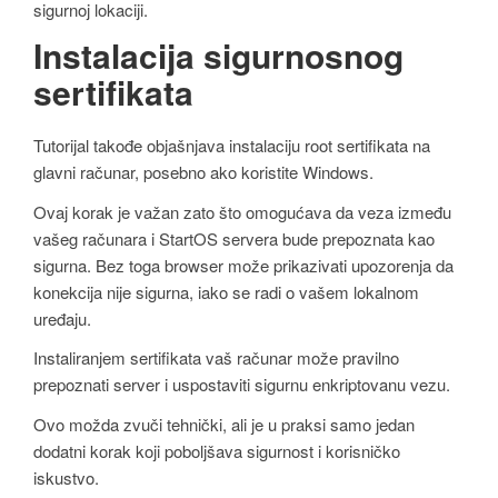
sigurnoj lokaciji.
Instalacija sigurnosnog
sertifikata
Tutorijal takođe objašnjava instalaciju root sertifikata na
glavni računar, posebno ako koristite Windows.
Ovaj korak je važan zato što omogućava da veza između
vašeg računara i StartOS servera bude prepoznata kao
sigurna. Bez toga browser može prikazivati upozorenja da
konekcija nije sigurna, iako se radi o vašem lokalnom
uređaju.
Instaliranjem sertifikata vaš računar može pravilno
prepoznati server i uspostaviti sigurnu enkriptovanu vezu.
Ovo možda zvuči tehnički, ali je u praksi samo jedan
dodatni korak koji poboljšava sigurnost i korisničko
iskustvo.