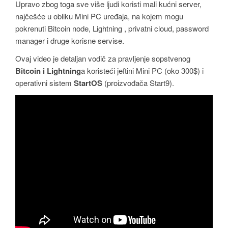
Upravo zbog toga sve više ljudi koristi mali kućni server,
najčešće u obliku Mini PC uređaja, na kojem mogu
pokrenuti Bitcoin node, Lightning , privatni cloud, password
manager i druge korisne servise.
Ovaj video je detaljan vodič za pravljenje sopstvenog
Bitcoin i Lightning
a koristeći jeftini Mini PC (oko 300$) i
operativni sistem
StartOS
(proizvođača Start9).