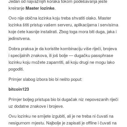
Jedan od najvažnijih koraka tokom podešavanja jeste
kreiranje
Master lozinke
.
Ovo nije obična lozinka koju treba shvatiti olako. Master
lozinka štiti pristup vašem serveru, aplikacijama i servisima
koje ćete kasnije instalirati. Zbog toga mora biti duga, jaka i
jedinstvena.
Dobra praksa je da koristite kombinaciju više riječi, brojeva
i specijalnih znakova, ili još bolje — dugačku passphrase
lozinku koju možete zapamtiti, ali koju drugi ne mogu lako
pogoditi.
Primjer slabog izbora bio bi nešto poput:
bitcoin123
Primjer boljeg pristupa bio bi dugačak niz nepovezanih riječi
uz dodatne znakove i brojeve.
Ovu lozinku ne smijete izgubiti, ali je ne treba ni čuvati na
nesigurnom mjestu. Najbolje je zapisati je offline i čuvati na