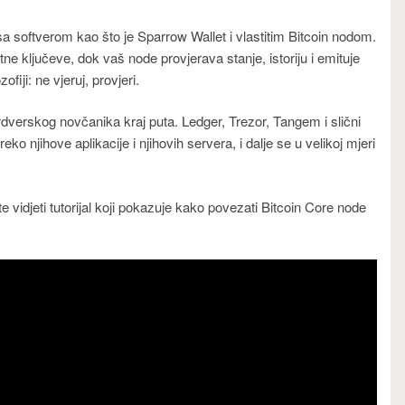
sa softverom kao što je Sparrow Wallet i vlastitim Bitcoin nodom.
tne ključeve, dok vaš node provjerava stanje, istoriju i emituje
fiji: ne vjeruj, provjeri.
rdverskog novčanika kraj puta. Ledger, Trezor, Tangem i slični
reko njihove aplikacije i njihovih servera, i dalje se u velikoj mjeri
 vidjeti tutorijal koji pokazuje kako povezati Bitcoin Core node