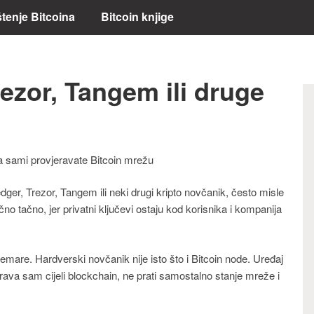
štenje Bitcoina
Bitcoin knjige
rezor, Tangem ili druge
a sami provjeravate Bitcoin mrežu
ger, Trezor, Tangem ili neki drugi kripto novčanik, često misle
ično tačno, jer privatni ključevi ostaju kod korisnika i kompanija
emare. Hardverski novčanik nije isto što i Bitcoin node. Uređaj
erava sam cijeli blockchain, ne prati samostalno stanje mreže i