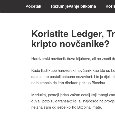
Početak
Razumijevanje bitkoina
Kori
Koristite Ledger, T
kripto novčanike?
Hardverski novčanik čuva ključeve, ali ne znači d
Kada ljudi kupe hardverski novčanik kao što su Led
da su time postali potpuno nezavisni. I to je djelim
ne bi trebalo da ima direktan pristup Bitcoinu.
Međutim, postoji jedan važan detalj koji mnogi zan
čuva i potpisuje transakcije, ali najčešće ne provj
ne zna sam od sebe koliko Bitcoina imate.