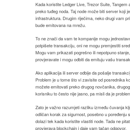
Kada koristite Ledger Live, Trezor Suite, Tangem a
preko tuđeg noda. Taj node može biti server koji j
infrastruktura. Drugim riječima, neko drugi vam pri
bude emitovana na mrežu.
To ne znači da vam te kompanije mogu jednostavno u
potpišete transakciju, oni ne mogu premjestiti sreds
Mogu vam prikazati pogrešno ili nepotpuno stanje,
provjeravate i mogu odbiti da emituju vašu transa
Ako aplikacija ili server odbije da pošalje transakc
Problem je u tome što vi zavisite od posrednika koji
možete emitovati preko drugog novčanika, drugog se
korisniku to često nije jasno, pa misli da je prob
Zato je važno razumjeti razliku između čuvanja k
odličan korak za sigurnost, posebno u poređenju s
dolazi tek kada koristite vlastiti node. Tada ne pi
provjerava blockchain i daje vam tačan odgovor.