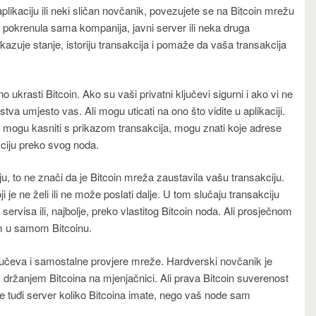
plikaciju ili neki sličan novčanik, povezujete se na Bitcoin mrežu
e pokrenula sama kompanija, javni server ili neka druga
kazuje stanje, istoriju transakcija i pomaže da vaša transakcija
krasti Bitcoin. Ako su vaši privatni ključevi sigurni i ako vi ne
tva umjesto vas. Ali mogu uticati na ono što vidite u aplikaciji.
 mogu kasniti s prikazom transakcija, mogu znati koje adrese
kciju preko svog noda.
iju, to ne znači da je Bitcoin mreža zaustavila vašu transakciju.
 je ne želi ili ne može poslati dalje. U tom slučaju transakciju
rvisa ili, najbolje, preko vlastitog Bitcoin noda. Ali prosječnom
lem u samom Bitcoinu.
ljučeva i samostalne provjere mreže. Hardverski novčanik je
 držanjem Bitcoina na mjenjačnici. Ali prava Bitcoin suverenost
tate tuđi server koliko Bitcoina imate, nego vaš node sam