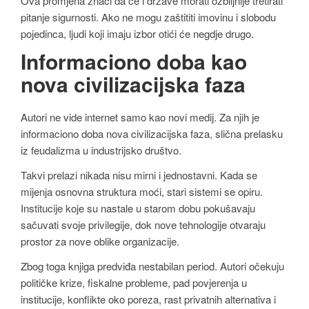
Ova promjena znači da će i države morati ozbiljnije tretirati
pitanje sigurnosti. Ako ne mogu zaštititi imovinu i slobodu
pojedinca, ljudi koji imaju izbor otići će negdje drugo.
Informaciono doba kao
nova civilizacijska faza
Autori ne vide internet samo kao novi medij. Za njih je
informaciono doba nova civilizacijska faza, slična prelasku
iz feudalizma u industrijsko društvo.
Takvi prelazi nikada nisu mirni i jednostavni. Kada se
mijenja osnovna struktura moći, stari sistemi se opiru.
Institucije koje su nastale u starom dobu pokušavaju
sačuvati svoje privilegije, dok nove tehnologije otvaraju
prostor za nove oblike organizacije.
Zbog toga knjiga predviđa nestabilan period. Autori očekuju
političke krize, fiskalne probleme, pad povjerenja u
institucije, konflikte oko poreza, rast privatnih alternativa i