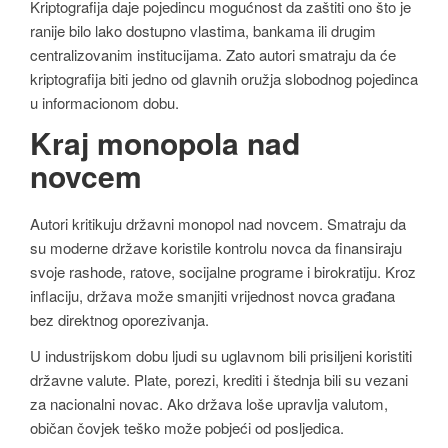
Kriptografija daje pojedincu mogućnost da zaštiti ono što je
ranije bilo lako dostupno vlastima, bankama ili drugim
centralizovanim institucijama. Zato autori smatraju da će
kriptografija biti jedno od glavnih oružja slobodnog pojedinca
u informacionom dobu.
Kraj monopola nad
novcem
Autori kritikuju državni monopol nad novcem. Smatraju da
su moderne države koristile kontrolu novca da finansiraju
svoje rashode, ratove, socijalne programe i birokratiju. Kroz
inflaciju, država može smanjiti vrijednost novca građana
bez direktnog oporezivanja.
U industrijskom dobu ljudi su uglavnom bili prisiljeni koristiti
državne valute. Plate, porezi, krediti i štednja bili su vezani
za nacionalni novac. Ako država loše upravlja valutom,
običan čovjek teško može pobjeći od posljedica.