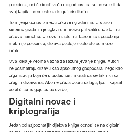
pojedince, oni će imati veću mogućnost da se presele ili da
svoj kapital premjeste u drugu jurisdikciju.
To mijenja odnos između države i građanina. U starom
sistemu građanin je uglavnom morao prihvatiti ono što mu
država nametne. U novom sistemu, barem za sposobnije i
mobilnije pojedince, država postaje nešto što se može
birati.
Ova ideja je veoma važna za razumijevanje knjige. Autori
ne posmatraju državu kao apsolutnog gospodara, nego kao
organizaciju koja će u budućnosti morati da se takmiči sa
drugim državama. Ako ne pruža dobru uslugu, ljudi i kapital
će otići tamo gdje su uslovi bolji.
Digitalni novac i
kriptografija
Jedan od najpoznatijih dijelova knjige odnosi se na digitalni
novac. Autori su pisali prije nastanka Bitcoina, ali su