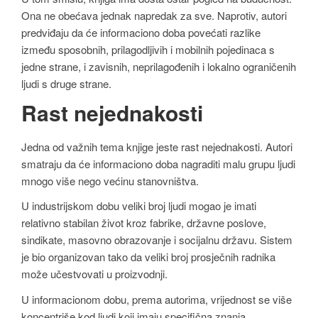
Ona ne obećava jednak napredak za sve. Naprotiv, autori
predviđaju da će informaciono doba povećati razlike
između sposobnih, prilagodljivih i mobilnih pojedinaca s
jedne strane, i zavisnih, neprilagođenih i lokalno ograničenih
ljudi s druge strane.
Rast nejednakosti
Jedna od važnih tema knjige jeste rast nejednakosti. Autori
smatraju da će informaciono doba nagraditi malu grupu ljudi
mnogo više nego većinu stanovništva.
U industrijskom dobu veliki broj ljudi mogao je imati
relativno stabilan život kroz fabrike, državne poslove,
sindikate, masovno obrazovanje i socijalnu državu. Sistem
je bio organizovan tako da veliki broj prosječnih radnika
može učestvovati u proizvodnji.
U informacionom dobu, prema autorima, vrijednost se više
koncentriše kod ljudi koji imaju specifična znanja,