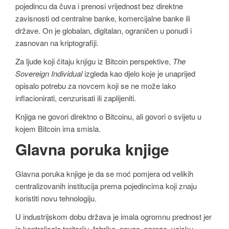
pojedincu da čuva i prenosi vrijednost bez direktne
zavisnosti od centralne banke, komercijalne banke ili
države. On je globalan, digitalan, ograničen u ponudi i
zasnovan na kriptografiji.
Za ljude koji čitaju knjigu iz Bitcoin perspektive,
The
Sovereign Individual
izgleda kao djelo koje je unaprijed
opisalo potrebu za novcem koji se ne može lako
inflacionirati, cenzurisati ili zaplijeniti.
Knjiga ne govori direktno o Bitcoinu, ali govori o svijetu u
kojem Bitcoin ima smisla.
Glavna poruka knjige
Glavna poruka knjige je da se moć pomjera od velikih
centralizovanih institucija prema pojedincima koji znaju
koristiti novu tehnologiju.
U industrijskom dobu država je imala ogromnu prednost jer
je kontrolisala teritoriju, fabrike, novac, poreze, vojsku,