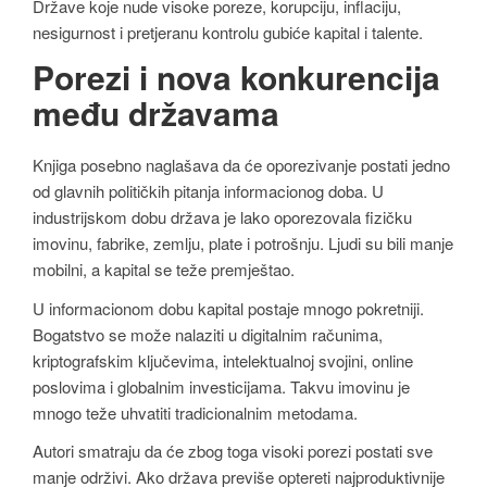
Države koje nude visoke poreze, korupciju, inflaciju,
nesigurnost i pretjeranu kontrolu gubiće kapital i talente.
Porezi i nova konkurencija
među državama
Knjiga posebno naglašava da će oporezivanje postati jedno
od glavnih političkih pitanja informacionog doba. U
industrijskom dobu država je lako oporezovala fizičku
imovinu, fabrike, zemlju, plate i potrošnju. Ljudi su bili manje
mobilni, a kapital se teže premještao.
U informacionom dobu kapital postaje mnogo pokretniji.
Bogatstvo se može nalaziti u digitalnim računima,
kriptografskim ključevima, intelektualnoj svojini, online
poslovima i globalnim investicijama. Takvu imovinu je
mnogo teže uhvatiti tradicionalnim metodama.
Autori smatraju da će zbog toga visoki porezi postati sve
manje održivi. Ako država previše optereti najproduktivnije