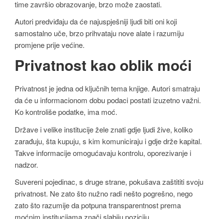
time završio obrazovanje, brzo može zaostati.
Autori predviđaju da će najuspješniji ljudi biti oni koji
samostalno uče, brzo prihvataju nove alate i razumiju
promjene prije većine.
Privatnost kao oblik moći
Privatnost je jedna od ključnih tema knjige. Autori smatraju
da će u informacionom dobu podaci postati izuzetno važni.
Ko kontroliše podatke, ima moć.
Države i velike institucije žele znati gdje ljudi žive, koliko
zarađuju, šta kupuju, s kim komuniciraju i gdje drže kapital.
Takve informacije omogućavaju kontrolu, oporezivanje i
nadzor.
Suvereni pojedinac, s druge strane, pokušava zaštititi svoju
privatnost. Ne zato što nužno radi nešto pogrešno, nego
zato što razumije da potpuna transparentnost prema
moćnim institucijama znači slabiju poziciju.