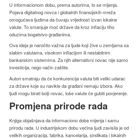
U informacionom dobu, prema autorima, to se mijenja.
Pojava digitalnog novca i globalnih finansijskih mreža
omogućava ljudima da čuvaju vrijednost izvan lokalne
valute. To smanjuje moć države da kroz inflaciju tiho
oduzima bogatstvo građanima.
Ova ideja je naročito važna za ljude koji žive u zemljama sa
slabim valutama, visokom inflacijom ili nestabilnim
bankarskim sistemima. Za njih alternativni novac nije samo
investicija, nego način zaštite.
Autori smatraju da će konkurencija valuta biti veliki udarac
za države koje su navikle da građani nemaju izbora. Ako
ljudi mogu birati bolji novac, loše valute će gubiti povjerenje.
Promjena prirode rada
Knjiga objašnjava da informaciono doba mijenja i samu
prirodu rada. U industrijskom dobu većina ljudi zavisila je od
velikih organizacija, fabrika, kancelarija, sindikata i lokalnih