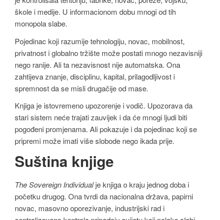
škole i medije. U informacionom dobu mnogi od tih
monopola slabe.
Pojedinac koji razumije tehnologiju, novac, mobilnost,
privatnost i globalno tržište može postati mnogo nezavisniji
nego ranije. Ali ta nezavisnost nije automatska. Ona
zahtijeva znanje, disciplinu, kapital, prilagodljivost i
spremnost da se misli drugačije od mase.
Knjiga je istovremeno upozorenje i vodič. Upozorava da
stari sistem neće trajati zauvijek i da će mnogi ljudi biti
pogođeni promjenama. Ali pokazuje i da pojedinac koji se
pripremi može imati više slobode nego ikada prije.
Suština knjige
The Sovereign Individual
je knjiga o kraju jednog doba i
početku drugog. Ona tvrdi da nacionalna država, papirni
novac, masovno oporezivanje, industrijski rad i
centralizovana kontrola pripadaju svijetu koji polako slabi.