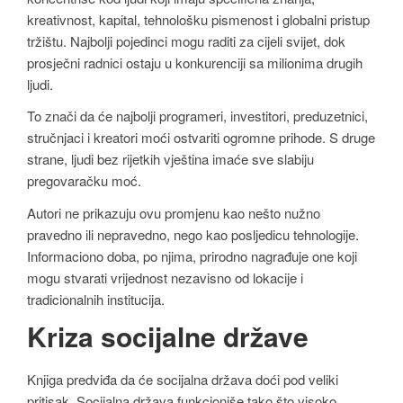
kreativnost, kapital, tehnološku pismenost i globalni pristup
tržištu. Najbolji pojedinci mogu raditi za cijeli svijet, dok
prosječni radnici ostaju u konkurenciji sa milionima drugih
ljudi.
To znači da će najbolji programeri, investitori, preduzetnici,
stručnjaci i kreatori moći ostvariti ogromne prihode. S druge
strane, ljudi bez rijetkih vještina imaće sve slabiju
pregovaračku moć.
Autori ne prikazuju ovu promjenu kao nešto nužno
pravedno ili nepravedno, nego kao posljedicu tehnologije.
Informaciono doba, po njima, prirodno nagrađuje one koji
mogu stvarati vrijednost nezavisno od lokacije i
tradicionalnih institucija.
Kriza socijalne države
Knjiga predviđa da će socijalna država doći pod veliki
pritisak. Socijalna država funkcioniše tako što visoko