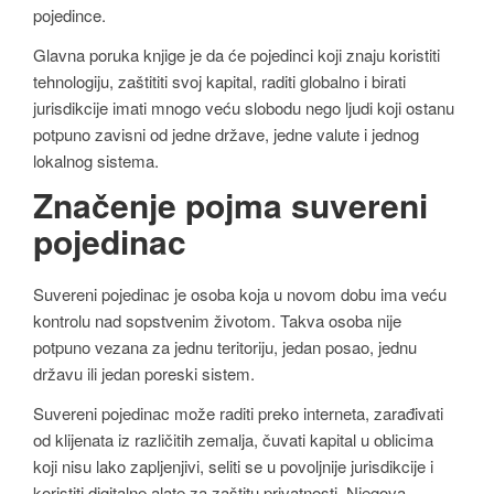
pojedince.
Glavna poruka knjige je da će pojedinci koji znaju koristiti
tehnologiju, zaštititi svoj kapital, raditi globalno i birati
jurisdikcije imati mnogo veću slobodu nego ljudi koji ostanu
potpuno zavisni od jedne države, jedne valute i jednog
lokalnog sistema.
Značenje pojma suvereni
pojedinac
Suvereni pojedinac je osoba koja u novom dobu ima veću
kontrolu nad sopstvenim životom. Takva osoba nije
potpuno vezana za jednu teritoriju, jedan posao, jednu
državu ili jedan poreski sistem.
Suvereni pojedinac može raditi preko interneta, zarađivati
od klijenata iz različitih zemalja, čuvati kapital u oblicima
koji nisu lako zapljenjivi, seliti se u povoljnije jurisdikcije i
koristiti digitalne alate za zaštitu privatnosti. Njegova