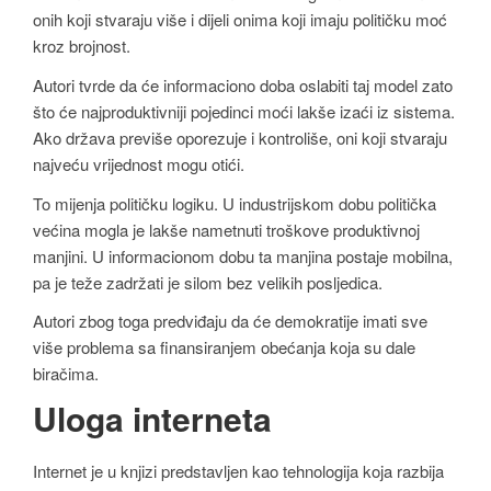
onih koji stvaraju više i dijeli onima koji imaju političku moć
kroz brojnost.
Autori tvrde da će informaciono doba oslabiti taj model zato
što će najproduktivniji pojedinci moći lakše izaći iz sistema.
Ako država previše oporezuje i kontroliše, oni koji stvaraju
najveću vrijednost mogu otići.
To mijenja političku logiku. U industrijskom dobu politička
većina mogla je lakše nametnuti troškove produktivnoj
manjini. U informacionom dobu ta manjina postaje mobilna,
pa je teže zadržati je silom bez velikih posljedica.
Autori zbog toga predviđaju da će demokratije imati sve
više problema sa finansiranjem obećanja koja su dale
biračima.
Uloga interneta
Internet je u knjizi predstavljen kao tehnologija koja razbija