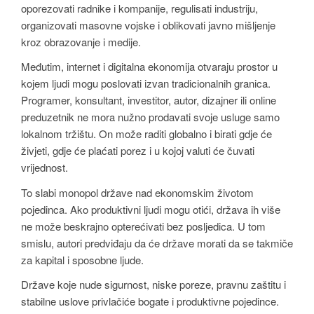
oporezovati radnike i kompanije, regulisati industriju,
organizovati masovne vojske i oblikovati javno mišljenje
kroz obrazovanje i medije.
Međutim, internet i digitalna ekonomija otvaraju prostor u
kojem ljudi mogu poslovati izvan tradicionalnih granica.
Programer, konsultant, investitor, autor, dizajner ili online
preduzetnik ne mora nužno prodavati svoje usluge samo
lokalnom tržištu. On može raditi globalno i birati gdje će
živjeti, gdje će plaćati porez i u kojoj valuti će čuvati
vrijednost.
To slabi monopol države nad ekonomskim životom
pojedinca. Ako produktivni ljudi mogu otići, država ih više
ne može beskrajno opterećivati bez posljedica. U tom
smislu, autori predviđaju da će države morati da se takmiče
za kapital i sposobne ljude.
Države koje nude sigurnost, niske poreze, pravnu zaštitu i
stabilne uslove privlačiće bogate i produktivne pojedince.