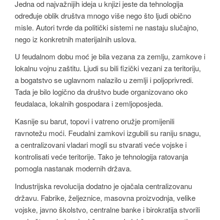
Jedna od najvažnijih ideja u knjizi jeste da tehnologija
određuje oblik društva mnogo više nego što ljudi obično
misle. Autori tvrde da politički sistemi ne nastaju slučajno,
nego iz konkretnih materijalnih uslova.
U feudalnom dobu moć je bila vezana za zemlju, zamkove i
lokalnu vojnu zaštitu. Ljudi su bili fizički vezani za teritoriju,
a bogatstvo se uglavnom nalazilo u zemlji i poljoprivredi.
Tada je bilo logično da društvo bude organizovano oko
feudalaca, lokalnih gospodara i zemljoposjeda.
Kasnije su barut, topovi i vatreno oružje promijenili
ravnotežu moći. Feudalni zamkovi izgubili su raniju snagu,
a centralizovani vladari mogli su stvarati veće vojske i
kontrolisati veće teritorije. Tako je tehnologija ratovanja
pomogla nastanak modernih država.
Industrijska revolucija dodatno je ojačala centralizovanu
državu. Fabrike, željeznice, masovna proizvodnja, velike
vojske, javno školstvo, centralne banke i birokratija stvorili