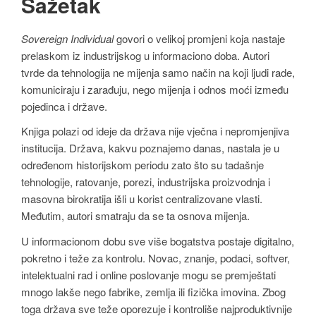
Sažetak
Sovereign Individual
govori o velikoj promjeni koja nastaje
prelaskom iz industrijskog u informaciono doba. Autori
tvrde da tehnologija ne mijenja samo način na koji ljudi rade,
komuniciraju i zarađuju, nego mijenja i odnos moći između
pojedinca i države.
Knjiga polazi od ideje da država nije vječna i nepromjenjiva
institucija. Država, kakvu poznajemo danas, nastala je u
određenom historijskom periodu zato što su tadašnje
tehnologije, ratovanje, porezi, industrijska proizvodnja i
masovna birokratija išli u korist centralizovane vlasti.
Međutim, autori smatraju da se ta osnova mijenja.
U informacionom dobu sve više bogatstva postaje digitalno,
pokretno i teže za kontrolu. Novac, znanje, podaci, softver,
intelektualni rad i online poslovanje mogu se premještati
mnogo lakše nego fabrike, zemlja ili fizička imovina. Zbog
toga država sve teže oporezuje i kontroliše najproduktivnije