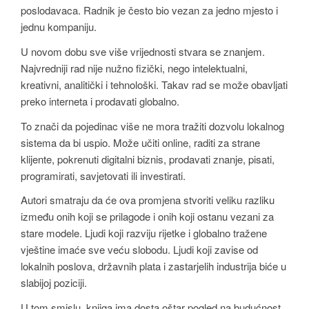
poslodavaca. Radnik je često bio vezan za jedno mjesto i
jednu kompaniju.
U novom dobu sve više vrijednosti stvara se znanjem.
Najvredniji rad nije nužno fizički, nego intelektualni,
kreativni, analitički i tehnološki. Takav rad se može obavljati
preko interneta i prodavati globalno.
To znači da pojedinac više ne mora tražiti dozvolu lokalnog
sistema da bi uspio. Može učiti online, raditi za strane
klijente, pokrenuti digitalni biznis, prodavati znanje, pisati,
programirati, savjetovati ili investirati.
Autori smatraju da će ova promjena stvoriti veliku razliku
između onih koji se prilagode i onih koji ostanu vezani za
stare modele. Ljudi koji razviju rijetke i globalno tražene
vještine imaće sve veću slobodu. Ljudi koji zavise od
lokalnih poslova, državnih plata i zastarjelih industrija biće u
slabijoj poziciji.
U tom smislu, knjiga ima dosta oštar pogled na budućnost.