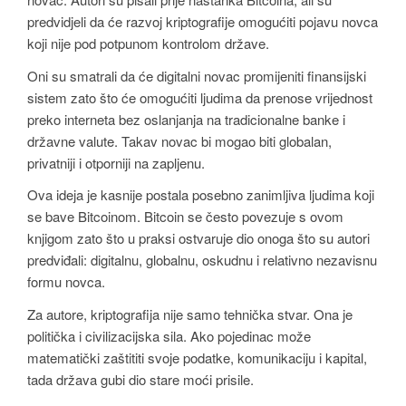
predvidjeli da će razvoj kriptografije omogućiti pojavu novca
koji nije pod potpunom kontrolom države.
Oni su smatrali da će digitalni novac promijeniti finansijski
sistem zato što će omogućiti ljudima da prenose vrijednost
preko interneta bez oslanjanja na tradicionalne banke i
državne valute. Takav novac bi mogao biti globalan,
privatniji i otporniji na zapljenu.
Ova ideja je kasnije postala posebno zanimljiva ljudima koji
se bave Bitcoinom. Bitcoin se često povezuje s ovom
knjigom zato što u praksi ostvaruje dio onoga što su autori
predviđali: digitalnu, globalnu, oskudnu i relativno nezavisnu
formu novca.
Za autore, kriptografija nije samo tehnička stvar. Ona je
politička i civilizacijska sila. Ako pojedinac može
matematički zaštititi svoje podatke, komunikaciju i kapital,
tada država gubi dio stare moći prisile.