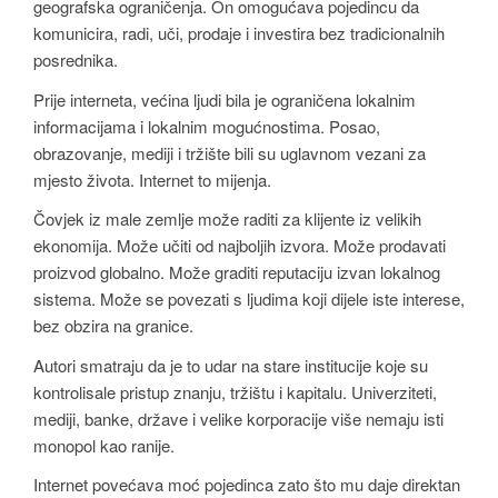
geografska ograničenja. On omogućava pojedincu da
komunicira, radi, uči, prodaje i investira bez tradicionalnih
posrednika.
Prije interneta, većina ljudi bila je ograničena lokalnim
informacijama i lokalnim mogućnostima. Posao,
obrazovanje, mediji i tržište bili su uglavnom vezani za
mjesto života. Internet to mijenja.
Čovjek iz male zemlje može raditi za klijente iz velikih
ekonomija. Može učiti od najboljih izvora. Može prodavati
proizvod globalno. Može graditi reputaciju izvan lokalnog
sistema. Može se povezati s ljudima koji dijele iste interese,
bez obzira na granice.
Autori smatraju da je to udar na stare institucije koje su
kontrolisale pristup znanju, tržištu i kapitalu. Univerziteti,
mediji, banke, države i velike korporacije više nemaju isti
monopol kao ranije.
Internet povećava moć pojedinca zato što mu daje direktan