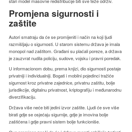
stari model masovne redistribucije biti sve teže održiv.
Promjena sigurnosti i
zaštite
Autori smatraju da će se promijeniti i način na koji ljudi
razmišljaju o sigurnosti. U starom sistemu država je imala
monopol nad zaštitom. Građani su plaćali poreze, a država
je zauzvrat nudila policiju, sudove, vojsku i pravni poredak.
U informacionom dobu, prema knjizi, dio sigurnosti postaje
privatniji i individualniji. Bogati i mobilni pojedinci tražiće
sigurnost kroz privatne zajednice, privatnu zaštitu, bolje
jurisdikcije, digitalnu privatnost, kriptografiju i međunarodnu
diverzifikaciju.
Država više neće biti jedini izvor zaštite. Ljudi će sve više
birati gdje se osjećaju sigurnije, gdje je imovina bolje
zaštićena i gdje pravni sistem bolje funkcioniše.